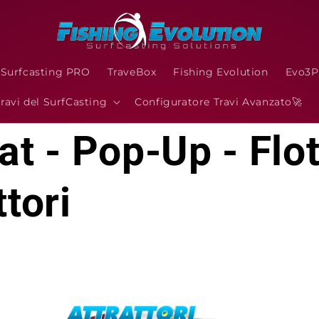
 Surfcasting PRO
TraveBox
Fishing Evolution
Evo3
travi del SurfCasting
Configuratore Travi Avanzato🚀
at - Pop-Up - Flot
ttori