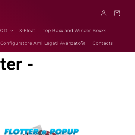
Log
Cart
in
POD
X-Float
Top Boxx and Winder Boxxx
Configuratore Ami Legati Avanzato🚀
Contacts
ter -