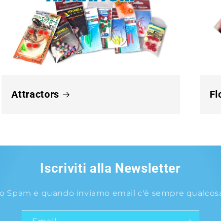
Attractors
Fl
Iscriviti alla Newsletter
o Spam e quando inviamo email c'è sempre qualcosa 