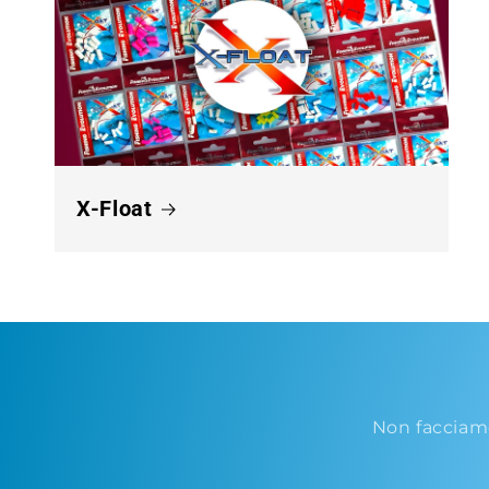
X-Float
Non facciam