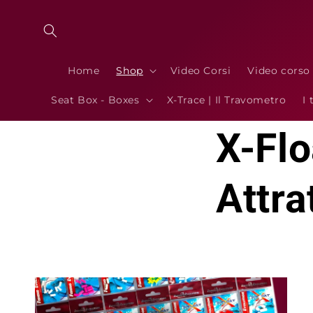
Skip to
content
Home
Shop
Video Corsi
Video corso
Seat Box - Boxes
X-Trace | Il Travometro
I 
X-Flo
Attra