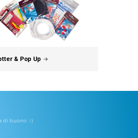
otter & Pop Up
di buono :-)