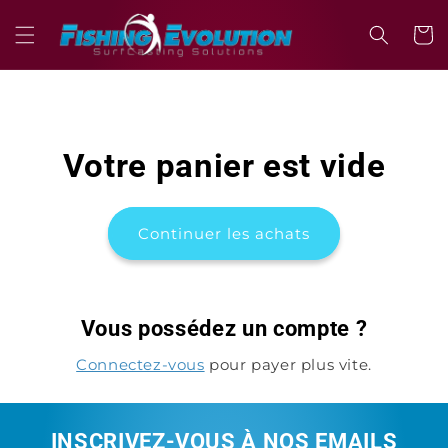
et
passer
Panier
au
contenu
Votre panier est vide
Continuer les achats
Vous possédez un compte ?
Connectez-vous
pour payer plus vite.
INSCRIVEZ-VOUS À NOS EMAILS