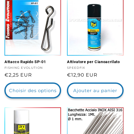
Attacco Rapido SP-01
Attivatore per Cianoacrilato
Distributeur :
FISHING EVOLUTION
Distributeur :
SPEEDFIX
Prix
€2,25 EUR
Prix
€12,90 EUR
habituel
habituel
Choisir des options
Ajouter au panier