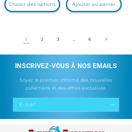
Choisir des options
Ajouter au panier
1
2
3
…
6
INSCRIVEZ-VOUS À NOS EMAILS
Soyez le premier informé des nouvelles
collections et des offres exclusives.
E-mail