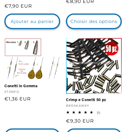
Prix
€8,90 EUR
des
total
Prix
€7,90 EUR
critiques
des
habituel
critiques
habituel
Ajouter au panier
Choisir des options
Conetti in Gomma
Distributeur :
STONFO
Prix
€1,36 EUR
Crimp e Conetti 50 pz
habituel
Distributeur :
BREAKAWAY
1
(1)
total
Prix
€9,30 EUR
des
critiques
habituel