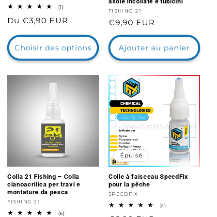
asole incollate e tubicini
1
(1)
Distributeur :
FISHING 21
total
Prix
Du €3,90 EUR
des
Prix
€9,90 EUR
critiques
habituel
habituel
Choisir des options
Ajouter au panier
Épuisé
Colla 21 Fishing – Colla
Colle à faisceau SpeedFix
cianoacrilica per travi e
pour la pêche
montature da pesca
Distributeur :
SPEEDFIX
Distributeur :
FISHING 21
2
(2)
total
6
(6)