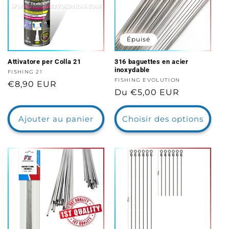
Épuisé
Attivatore per Colla 21
316 baguettes en acier
inoxydable
Distributeur :
FISHING 21
Distributeur :
FISHING EVOLUTION
Prix
€8,90 EUR
Prix
Du €5,00 EUR
habituel
habituel
Ajouter au panier
Choisir des options