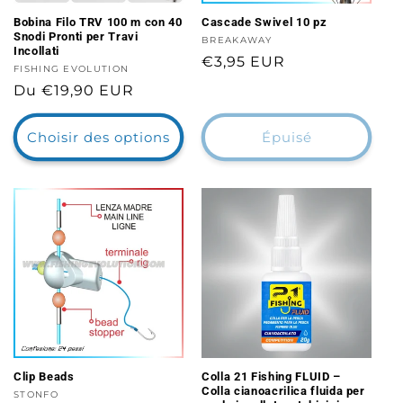
Bobina Filo TRV 100 m con 40
Cascade Swivel 10 pz
Snodi Pronti per Travi
Distributeur :
BREAKAWAY
Incollati
Prix
€3,95 EUR
Distributeur :
FISHING EVOLUTION
habituel
Prix
Du €19,90 EUR
habituel
Choisir des options
Épuisé
Clip Beads
Colla 21 Fishing FLUID –
Colla cianoacrilica fluida per
Distributeur :
STONFO