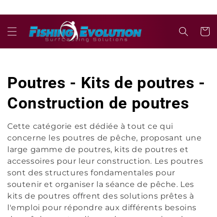
et
passer
au
contenu
Panier
C
Poutres - Kits de poutres -
o
Construction de poutres
l
Cette catégorie est dédiée à tout ce qui
concerne les poutres de pêche, proposant une
l
large gamme de poutres, kits de poutres et
e
accessoires pour leur construction. Les poutres
sont des structures fondamentales pour
c
soutenir et organiser la séance de pêche. Les
kits de poutres offrent des solutions prêtes à
t
l'emploi pour répondre aux différents besoins