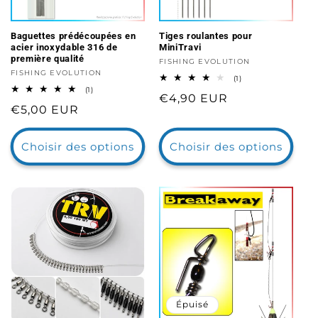
Baguettes prédécoupées en
Tiges roulantes pour
acier inoxydable 316 de
MiniTravi
première qualité
Distributeur :
FISHING EVOLUTION
Distributeur :
FISHING EVOLUTION
1
(1)
total
1
(1)
Prix
€4,90 EUR
des
total
Prix
€5,00 EUR
critiques
des
habituel
critiques
habituel
Choisir des options
Choisir des options
Épuisé