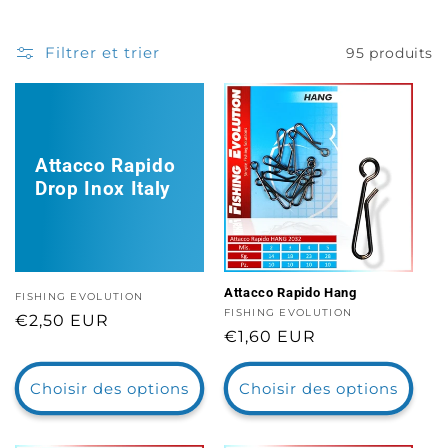
Filtrer et trier
95 produits
Attacco Rapido
Drop Inox Italy
Attacco Rapido Hang
Distributeur :
FISHING EVOLUTION
Distributeur :
FISHING EVOLUTION
Prix
€2,50 EUR
Prix
€1,60 EUR
habituel
habituel
Choisir des options
Choisir des options