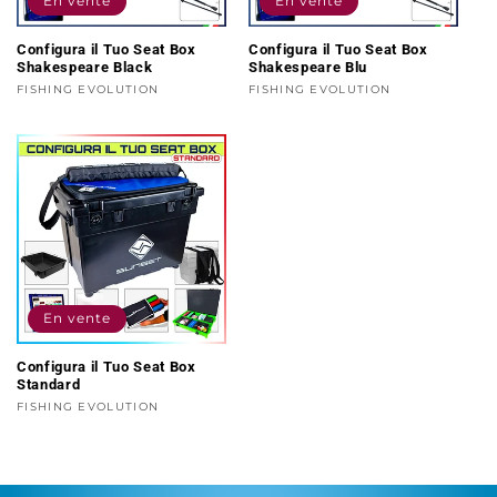
En vente
En vente
o
Configura il Tuo Seat Box
Configura il Tuo Seat Box
Shakespeare Black
Shakespeare Blu
n
Distributeur :
FISHING EVOLUTION
Distributeur :
FISHING EVOLUTION
:
En vente
Configura il Tuo Seat Box
Standard
Distributeur :
FISHING EVOLUTION