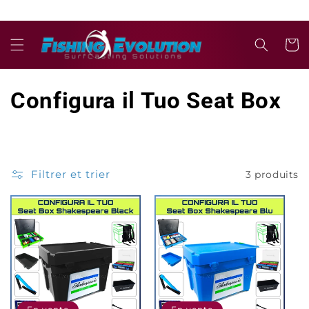
et
passer
au
contenu
Panier
C
Configura il Tuo Seat Box
o
l
Filtrer et trier
3 produits
l
e
c
t
i