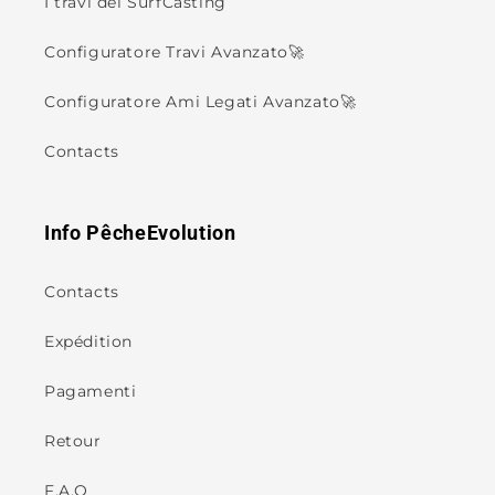
I travi del SurfCasting
Configuratore Travi Avanzato🚀
Configuratore Ami Legati Avanzato🚀
Contacts
Info PêcheEvolution
Contacts
Expédition
Pagamenti
Retour
F.A.Q