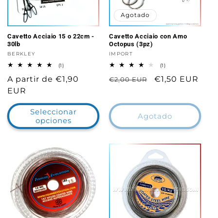
Agotado
Cavetto Acciaio 15 o 22cm -
Cavetto Acciaio con Amo
30lb
Octopus (3pz)
Proveedor:
BERKLEY
Proveedor:
IMPORT
1
1
(1)
(1)
reseñas
reseñas
Precio
A partir de €1,90
Precio
Precio
€1,50 EUR
totales
€2,00 EUR
totales
habitual
EUR
habitual
de
oferta
Seleccionar
Agotado
opciones