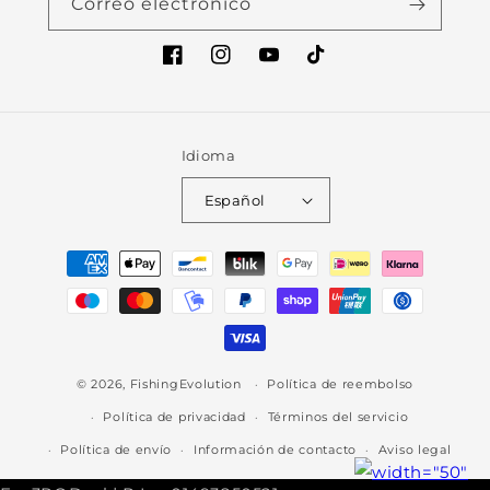
Correo electrónico
Facebook
Instagram
YouTube
TikTok
Idioma
Español
Formas
de
pago
© 2026,
FishingEvolution
Política de reembolso
Política de privacidad
Términos del servicio
Política de envío
Información de contacto
Aviso legal