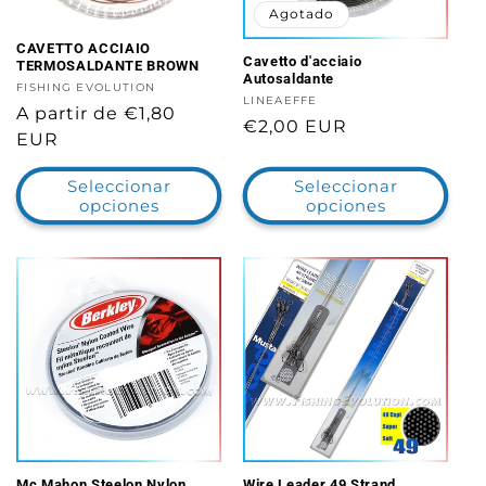
Agotado
CAVETTO ACCIAIO
Cavetto d'acciaio
TERMOSALDANTE BROWN
Autosaldante
Proveedor:
FISHING EVOLUTION
Proveedor:
LINEAEFFE
Precio
A partir de €1,80
Precio
€2,00 EUR
habitual
EUR
habitual
Seleccionar
Seleccionar
opciones
opciones
Mc Mahon Steelon Nylon
Wire Leader 49 Strand