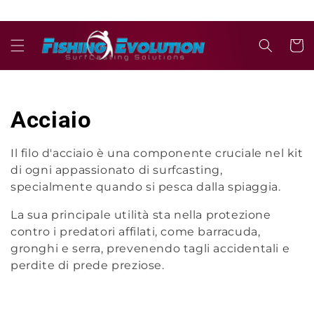
Ir
directamente
al contenido
Carrit
C
Acciaio
o
Il filo d'acciaio è una componente cruciale nel kit
di ogni appassionato di surfcasting,
l
specialmente quando si pesca dalla spiaggia.
e
La sua principale utilità sta nella protezione
c
contro i predatori affilati, come barracuda,
gronghi e serra, prevenendo tagli accidentali e
c
perdite di prede preziose.
i