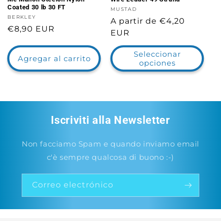
Coated 30 lb 30 FT
Proveedor:
MUSTAD
Proveedor:
BERKLEY
Precio
A partir de €4,20
Precio
€8,90 EUR
habitual
EUR
habitual
Seleccionar
Agregar al carrito
opciones
Iscriviti alla Newsletter
Non facciamo Spam e quando inviamo email
c'è sempre qualcosa di buono :-)
Correo electrónico