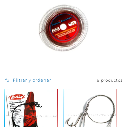
ó
n
:
Filtrar y ordenar
6 productos