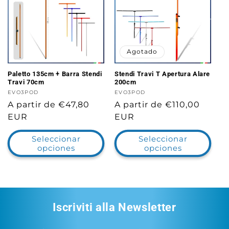
Agotado
Paletto 135cm + Barra Stendi
Stendi Travi T Apertura Alare
Travi 70cm
200cm
Proveedor:
EVO3POD
Proveedor:
EVO3POD
Precio
A partir de €47,80
Precio
A partir de €110,00
habitual
EUR
habitual
EUR
Seleccionar
Seleccionar
opciones
opciones
Iscriviti alla Newsletter