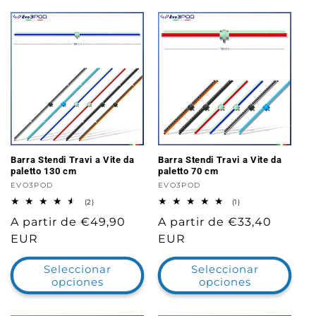
Barra Stendi Travi a Vite da
Barra Stendi Travi a Vite da
paletto 130 cm
paletto 70 cm
Proveedor:
EVO3POD
Proveedor:
EVO3POD
2
1
(2)
(1)
reseñas
reseñas
Precio
A partir de €49,90
Precio
A partir de €33,40
totales
totales
habitual
EUR
habitual
EUR
Seleccionar
Seleccionar
opciones
opciones