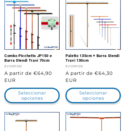
Combo Picchetto JP150 e
Paletto 135cm + Barra Stendi
Barra Stendi Travi 70cm
Travi 130cm
Proveedor:
EVO3POD
Proveedor:
EVO3POD
Precio
A partir de €64,90
Precio
A partir de €64,30
habitual
EUR
habitual
EUR
Seleccionar
Seleccionar
opciones
opciones