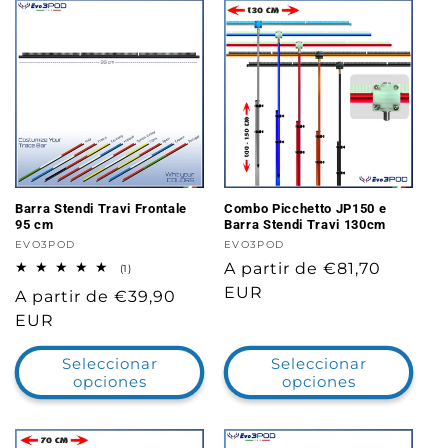
Barra Stendi Travi Frontale
Combo Picchetto JP150 e
95 cm
Barra Stendi Travi 130cm
Proveedor:
EVO3POD
Proveedor:
EVO3POD
Precio
A partir de €81,70
1
(1)
reseñas
habitual
EUR
Precio
A partir de €39,90
totales
habitual
EUR
Seleccionar
Seleccionar
opciones
opciones