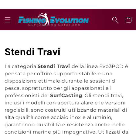
Ir
directamente
al contenido
Carrit
C
Stendi Travi
o
La categoria
Stendi Travi
della linea Evo3POD è
pensata per offrire supporto stabile e una
l
disposizione ottimale durante le sessioni di
e
pesca, soprattutto per gli appassionati e i
professionisti del
SurfCasting
. Gli stendi travi,
c
inclusi i modelli con apertura alare e le versioni
regolabili, sono costruiti utilizzando materiali di
c
alta qualità come acciaio inox e alluminio,
garantendo durabilità e resistenza anche nelle
i
condizioni marine più impegnative. Utilizzati da