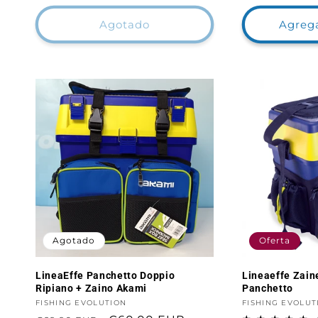
Agotado
Agrega
Agotado
Oferta
LineaEffe Panchetto Doppio
Lineaeffe Zain
Ripiano + Zaino Akami
Panchetto
Proveedor:
FISHING EVOLUTION
Proveedor:
FISHING EVOLUT