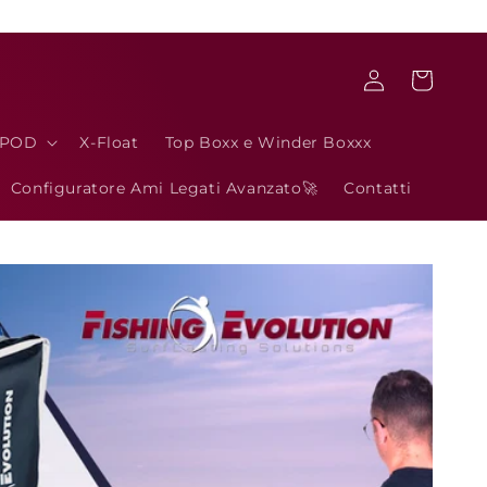
Iniciar
Carrito
sesión
3POD
X-Float
Top Boxx e Winder Boxxx
Configuratore Ami Legati Avanzato🚀
Contatti