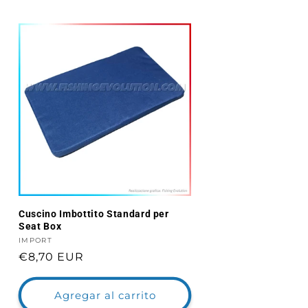
Cuscino Imbottito Standard per
Seat Box
Proveedor:
IMPORT
Precio
€8,70 EUR
habitual
Agregar al carrito