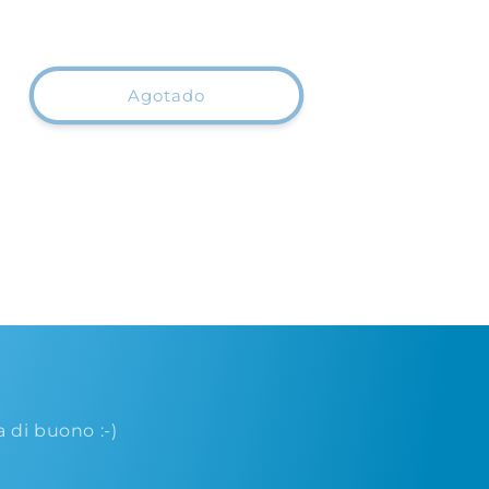
habitual
Agotado
di buono :-)