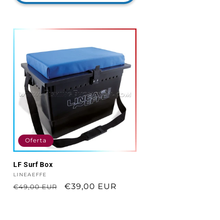
Oferta
LF Surf Box
Proveedor:
LINEAEFFE
Precio
Precio
€39,00 EUR
€49,00 EUR
habitual
de
oferta