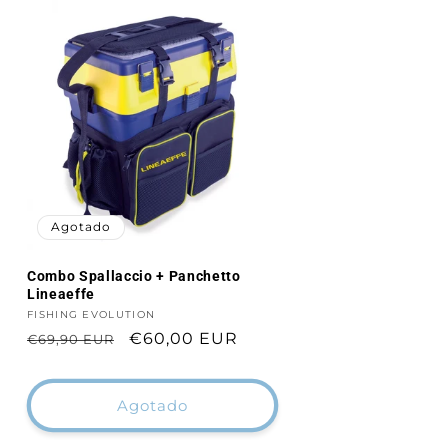
Agotado
Combo Spallaccio + Panchetto
Lineaeffe
Proveedor:
FISHING EVOLUTION
Precio
Precio
€60,00 EUR
€69,90 EUR
habitual
de
oferta
Agotado