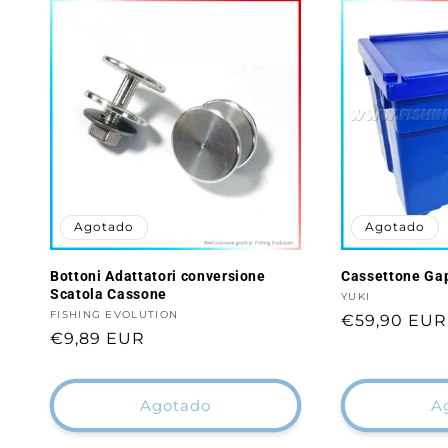
Agotado
Agotado
Bottoni Adattatori conversione
Cassettone Gap
Scatola Cassone
Proveedor:
YUKI
Proveedor:
FISHING EVOLUTION
Precio
€59,90 EUR
Precio
€9,89 EUR
habitual
habitual
Agotado
A