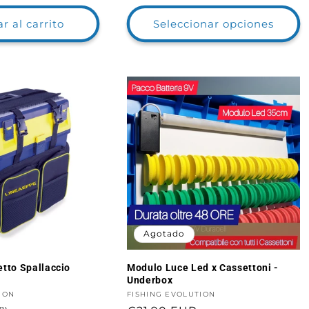
habitual
r al carrito
Seleccionar opciones
Agotado
etto Spallaccio
Modulo Luce Led x Cassettoni -
Underbox
ION
Proveedor:
FISHING EVOLUTION