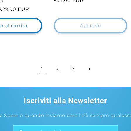
1
Precio
€21,90 EUR
(1)
reseñas
habitual
Precio
€29,90 EUR
totales
de
oferta
r al carrito
Agotado
1
2
3
Iscriviti alla Newsletter
o Spam e quando inviamo email c'è sempre qualcosa 