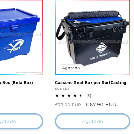
Agotado
 Box (Beta Box)
Cassone Seat Box per SurfCasting
Proveedor:
SUNSET
3
(3)
reseñas
Precio
Precio
€67,90 EUR
€77,00 EUR
totales
habitual
de
oferta
gotado
Agotado