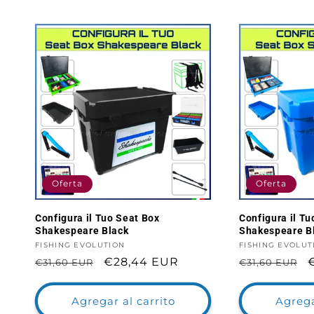
Oferta
Oferta
Configura il Tuo Seat Box
Configura il Tu
Shakespeare Black
Shakespeare B
Proveedor:
FISHING EVOLUTION
Proveedor:
FISHING EVOLUT
Precio
Precio
€28,44 EUR
Precio
€31,60 EUR
€31,60 EUR
habitual
de
habitual
oferta
o
Agregar al carrito
Agrega