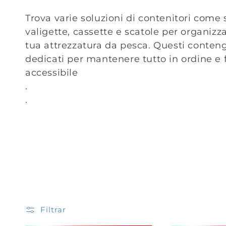
e
Trova varie soluzioni di contenitori come 
valigette, cassette e scatole per organizza
c
tua attrezzatura da pesca. Questi conte
dedicati per mantenere tutto in ordine e
c
accessibile
.
i
.
ó
n
:
Filtrar