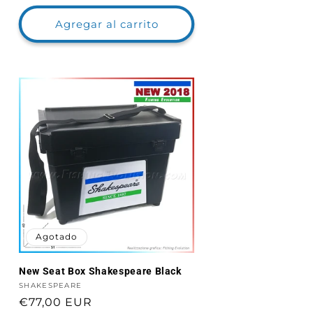
Agregar al carrito
Agotado
New Seat Box Shakespeare Black
Proveedor:
SHAKESPEARE
Precio
€77,00 EUR