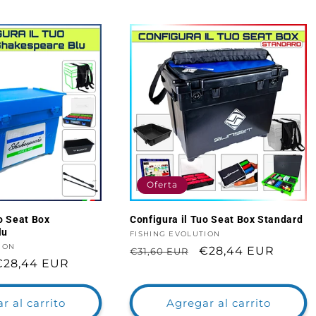
Oferta
o Seat Box
Configura il Tuo Seat Box Standard
lu
Proveedor:
FISHING EVOLUTION
ION
Precio
Precio
€28,44 EUR
€31,60 EUR
Precio
€28,44 EUR
habitual
de
de
oferta
ferta
r al carrito
Agregar al carrito