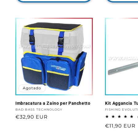
Agotado
Imbracatura a Zaino per Panchetto
Kit Aggancia T
Proveedor:
BAD BASS TECHNOLOGY
Proveedor:
FISHING EVOLUT
Precio
€32,90 EUR
habitual
Precio
€11,90 EUR
habitual