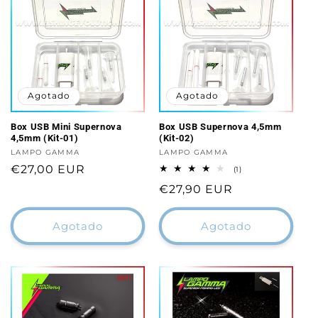
Agotado
Agotado
Box USB Mini Supernova
Box USB Supernova 4,5mm
4,5mm (Kit-01)
(Kit-02)
Proveedor:
LAMPO GAMMA
Proveedor:
LAMPO GAMMA
Precio
€27,00 EUR
1
(1)
reseñas
habitual
Precio
€27,90 EUR
totales
habitual
Agotado
Agotado