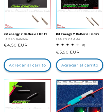
Kit energy 2 Batterie LG311
Kit Energy 2 Batterie LG322
Proveedor:
LAMPO GAMMA
Proveedor:
LAMPO GAMMA
Precio
€4,50 EUR
1
(1)
reseñas
habitual
Precio
€5,90 EUR
totales
habitual
Agregar al carrito
Agregar al carrito