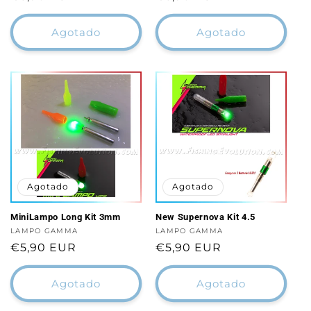
habitual
habitual
Agotado
Agotado
Agotado
Agotado
MiniLampo Long Kit 3mm
New Supernova Kit 4.5
Proveedor:
LAMPO GAMMA
Proveedor:
LAMPO GAMMA
Precio
€5,90 EUR
Precio
€5,90 EUR
habitual
habitual
Agotado
Agotado