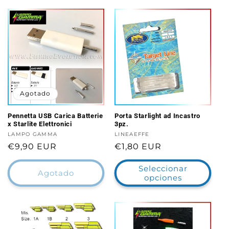
Agotado
Pennetta USB Carica Batterie
Porta Starlight ad Incastro
x Starlite Elettronici
3pz.
Proveedor:
LAMPO GAMMA
Proveedor:
LINEAEFFE
Precio
€9,90 EUR
Precio
€1,80 EUR
habitual
habitual
Seleccionar
Agotado
opciones