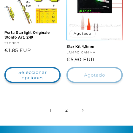
Porta Starlight Originale
Agotado
Stonfo Art. 249
Proveedor:
STONFO
Star Kit 4,5mm
Precio
€1,85 EUR
Proveedor:
LAMPO GAMMA
habitual
Precio
€5,90 EUR
habitual
Seleccionar
Agotado
opciones
1
2