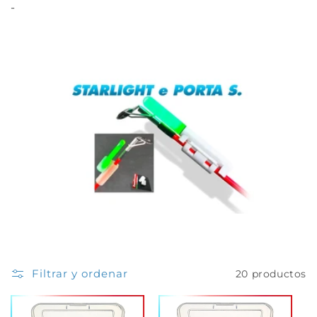
ó
-
n
:
Filtrar y ordenar
20 productos