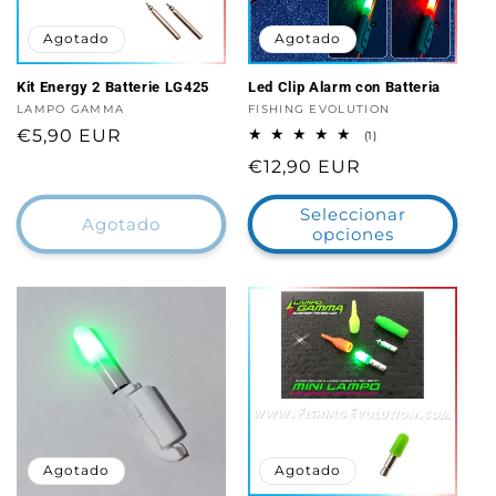
Agotado
Agotado
Kit Energy 2 Batterie LG425
Led Clip Alarm con Batteria
Proveedor:
LAMPO GAMMA
Proveedor:
FISHING EVOLUTION
Precio
€5,90 EUR
1
(1)
reseñas
habitual
Precio
€12,90 EUR
totales
habitual
Seleccionar
Agotado
opciones
Agotado
Agotado