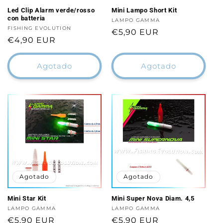
Led Clip Alarm verde/rosso
Mini Lampo Short Kit
con batteria
Proveedor:
LAMPO GAMMA
Proveedor:
FISHING EVOLUTION
Precio
€5,90 EUR
Precio
€4,90 EUR
habitual
habitual
Agotado
Agotado
Agotado
Agotado
Mini Star Kit
Mini Super Nova Diam. 4,5
Proveedor:
LAMPO GAMMA
Proveedor:
LAMPO GAMMA
Precio
€5,90 EUR
Precio
€5,90 EUR