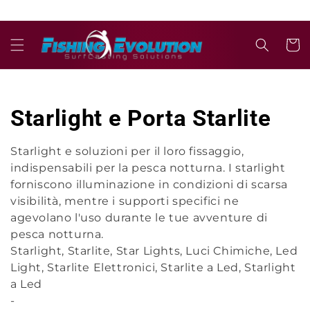
Ir
directamente
al contenido
Carrit
C
Starlight e Porta Starlite
o
Starlight e soluzioni per il loro fissaggio,
indispensabili per la pesca notturna. I starlight
l
forniscono illuminazione in condizioni di scarsa
e
visibilità, mentre i supporti specifici ne
agevolano l'uso durante le tue avventure di
c
pesca notturna.
Starlight, Starlite, Star Lights, Luci Chimiche, Led
c
Light, Starlite Elettronici, Starlite a Led, Starlight
a Led
i
-