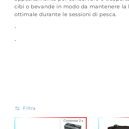
l
cibi o bevande in modo da mantenere la 
ottimale durante le sessioni di pesca.
e
-
z
-
i
o
n
e
Filtra
: