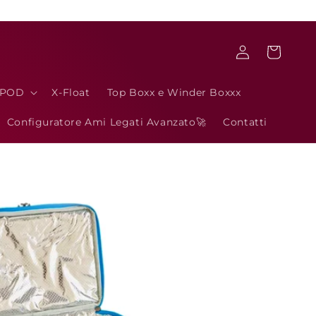
Accedi
Carrello
3POD
X-Float
Top Boxx e Winder Boxxx
Configuratore Ami Legati Avanzato🚀
Contatti