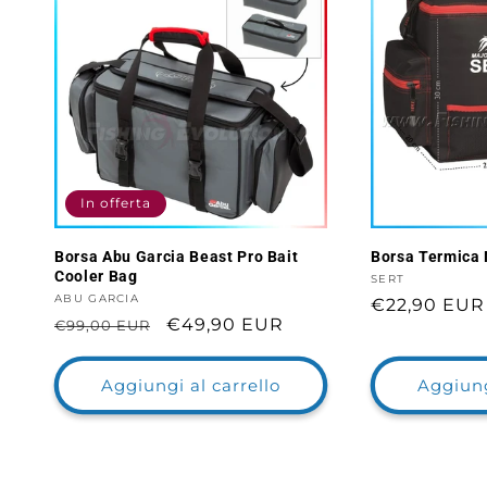
In offerta
Borsa Abu Garcia Beast Pro Bait
Borsa Termica
Cooler Bag
Fornitore:
SERT
Fornitore:
ABU GARCIA
Prezzo
€22,90 EUR
Prezzo
Prezzo
€49,90 EUR
€99,00 EUR
di
di
scontato
listino
listino
Aggiungi al carrello
Aggiung