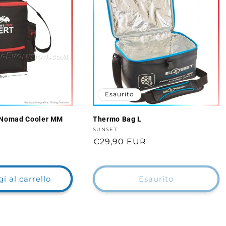
Esaurito
 Nomad Cooler MM
Thermo Bag L
Fornitore:
SUNSET
Prezzo
€29,90 EUR
di
listino
i al carrello
Esaurito