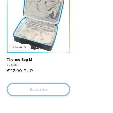
Esaurito
Thermo Bag M
Fornitore:
SUNSET
Prezzo
€22,90 EUR
di
listino
Esaurito