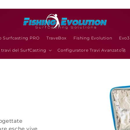
o Surfcasting PRO
TraveBox
Fishing Evolution
Evo
I travi del SurfCasting
Configuratore Travi Avanzato🚀
ogettate
re esche vive,