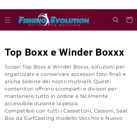
Vai
direttamente
ai contenuti
Carrell
C
Top Boxx e Winder Boxxx
o
Scopri Top Boxx e Winder Boxxx, soluzioni per
organizzare e conservare accessori travi finali e
l
anche bobine dei nostri mulinelli. Questi
l
contenitori offrono scomparti e divisori per
mantenere tutto in ordine e facilmente
e
accessibile durante la pesca.
Compatibili con tutti i Cassettoni, Cassoni, Seat
z
Box da SurfCasting modello Vecchio e Nuovo
i