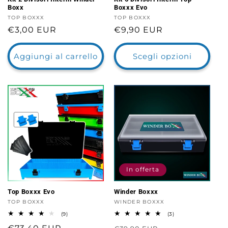
Boxx
Boxxx Evo
Fornitore:
TOP BOXXX
Fornitore:
TOP BOXXX
Prezzo
€3,00 EUR
Prezzo
€9,90 EUR
di
di
listino
listino
Aggiungi al carrello
Scegli opzioni
In offerta
Top Boxxx Evo
Winder Boxxx
Fornitore:
TOP BOXXX
Fornitore:
WINDER BOXXX
9
3
(9)
(3)
recensioni
recensioni
totali
totali