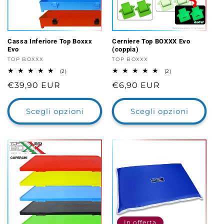
Cassa Inferiore Top Boxxx
Cerniere Top BOXXX Evo
Evo
(coppia)
Fornitore:
TOP BOXXX
Fornitore:
TOP BOXXX
2
2
(2)
(2)
recensioni
recensioni
Prezzo
€39,90 EUR
Prezzo
€6,90 EUR
totali
totali
di
di
listino
listino
Scegli opzioni
Scegli opzioni
In offerta