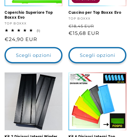
Coperchio Superiore Top
Cuscino per Top Boxxx Evo
Boxxx Evo
Fornitore:
TOP BOXXX
Fornitore:
TOP BOXXX
Prezzo
Prezzo
€18,45 EUR
1
(1)
di
€15,68 EUR
scontato
recensioni
Prezzo
€24,90 EUR
totali
listino
di
listino
Scegli opzioni
Scegli opzioni
Kit 2 Divisori Interni Winder
Kit 6 Divisori Interni Top