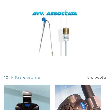
o
n
e
:
Filtra e ordina
6 prodotti