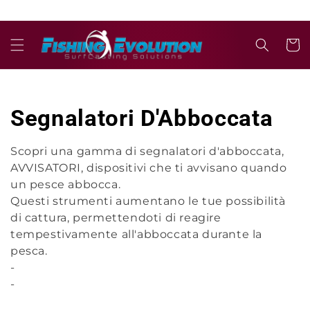
Vai
direttamente
ai contenuti
Carrell
C
Segnalatori D'Abboccata
o
Scopri una gamma di segnalatori d'abboccata,
AVVISATORI, dispositivi che ti avvisano quando
l
un pesce abbocca.
l
Questi strumenti aumentano le tue possibilità
di cattura, permettendoti di reagire
e
tempestivamente all'abboccata durante la
pesca.
z
-
-
i