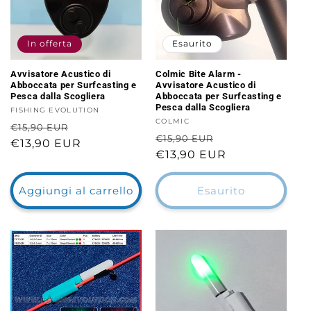
In offerta
Esaurito
Avvisatore Acustico di
Colmic Bite Alarm -
Abboccata per Surfcasting e
Avvisatore Acustico di
Pesca dalla Scogliera
Abboccata per Surfcasting e
Pesca dalla Scogliera
Fornitore:
FISHING EVOLUTION
Fornitore:
COLMIC
Prezzo
Prezzo
€15,90 EUR
Prezzo
Prezzo
€15,90 EUR
di
€13,90 EUR
scontato
di
€13,90 EUR
scontato
listino
listino
Aggiungi al carrello
Esaurito