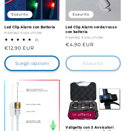
Esaurito
Esaurito
Led Clip Alarm con Batteria
Led Clip Alarm verde/rosso
con batteria
Fornitore:
FISHING EVOLUTION
Fornitore:
FISHING EVOLUTION
1
(1)
recensioni
Prezzo
€4,90 EUR
Prezzo
€12,90 EUR
totali
di
di
listino
listino
Scegli opzioni
Esaurito
In offerta
Valigetta con 3 Avvisatori