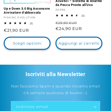
Acustici – Sistema di Allarme
da Pesca Pronto all'Uso
Up e Down 3.0 Big Ascensore
Fornitore:
ZEPRE
Avvisatore d'abboccata
3
(3)
Fornitore:
FISHING EVOLUTION
recensioni
Prezzo
Prezzo
€29,90 EUR
totali
3
(3)
recensioni
di
€24,90 EUR
scontato
Prezzo
€21,90 EUR
totali
listino
di
listino
Scegli opzioni
Aggiungi al carrello
Iscriviti alla Newsletter
Non facciamo Spam e quando inviamo email
c'è sempre qualcosa di buono :-)
Indirizzo email