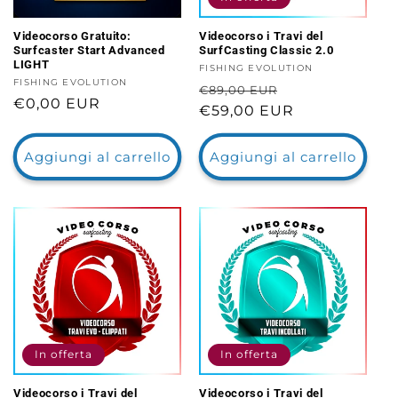
Videocorso Gratuito:
Videocorso i Travi del
Surfcaster Start Advanced
SurfCasting Classic 2.0
LIGHT
Fornitore:
FISHING EVOLUTION
Fornitore:
FISHING EVOLUTION
Prezzo
Prezzo
€89,00 EUR
Prezzo
€0,00 EUR
di
€59,00 EUR
scontato
di
listino
listino
Aggiungi al carrello
Aggiungi al carrello
In offerta
In offerta
Videocorso i Travi del
Videocorso i Travi del