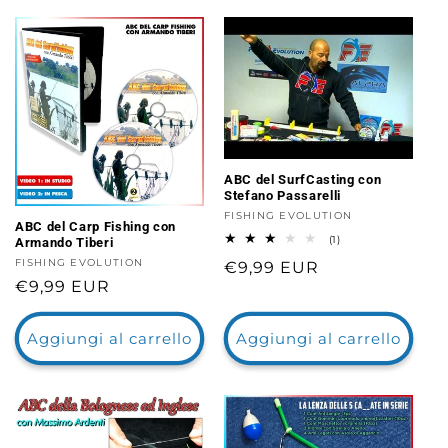
ABC del SurfCasting con
Stefano Passarelli
Fornitore:
FISHING EVOLUTION
ABC del Carp Fishing con
1
(1)
Armando Tiberi
recensioni
Fornitore:
FISHING EVOLUTION
Prezzo
€9,99 EUR
totali
Prezzo
€9,99 EUR
di
di
listino
listino
Aggiungi al carrello
Aggiungi al carrello