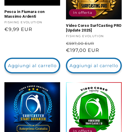
Pesca in Fiumara con
In offerta
Massimo Ardenti
Fornitore:
FISHING EVOLUTION
Video Corso SurfCasting PRO
Prezzo
€9,99 EUR
[Update 2025]
di
Fornitore:
FISHING EVOLUTION
Prezzo
Prezzo
listino
€597,00 EUR
di
€197,00 EUR
scontato
listino
Aggiungi al carrello
Aggiungi al carrello
In offerta