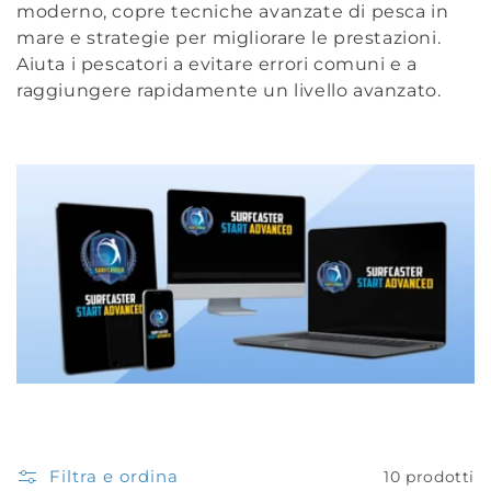
o
moderno, copre tecniche avanzate di pesca in
mare e strategie per migliorare le prestazioni.
n
Aiuta i pescatori a evitare errori comuni e a
raggiungere rapidamente un livello avanzato.
e
:
Filtra e ordina
10 prodotti