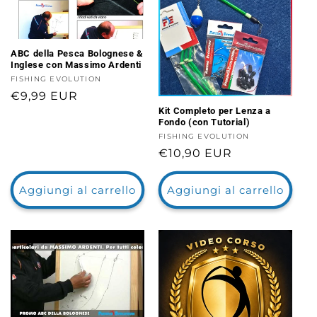
ABC della Pesca Bolognese &
Inglese con Massimo Ardenti
Fornitore:
FISHING EVOLUTION
Prezzo
€9,99 EUR
Kit Completo per Lenza a
di
Fondo (con Tutorial)
listino
Fornitore:
FISHING EVOLUTION
Prezzo
€10,90 EUR
di
listino
Aggiungi al carrello
Aggiungi al carrello