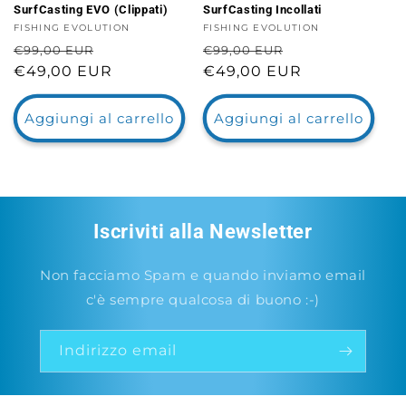
SurfCasting EVO (Clippati)
SurfCasting Incollati
Fornitore:
FISHING EVOLUTION
Fornitore:
FISHING EVOLUTION
Prezzo
Prezzo
Prezzo
Prezzo
€99,00 EUR
€99,00 EUR
di
€49,00 EUR
scontato
di
€49,00 EUR
scontato
listino
listino
Aggiungi al carrello
Aggiungi al carrello
Iscriviti alla Newsletter
Non facciamo Spam e quando inviamo email
c'è sempre qualcosa di buono :-)
Indirizzo email