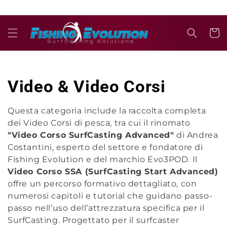
Vai
direttamente
ai contenuti
Carrell
C
Video & Video Corsi
o
Questa categoria include la raccolta completa
dei Video Corsi di pesca, tra cui il rinomato
l
"Video Corso SurfCasting Advanced"
di Andrea
l
Costantini, esperto del settore e fondatore di
Fishing Evolution e del marchio Evo3POD. Il
e
Video Corso SSA (SurfCasting Start Advanced)
offre un percorso formativo dettagliato, con
z
numerosi capitoli e tutorial che guidano passo-
passo nell’uso dell’attrezzatura specifica per il
i
SurfCasting. Progettato per il surfcaster