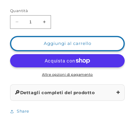
Quantità
Diminuisci
Aumenta
quantità
quantità
per
per
ABC
ABC
Aggiungi al carrello
del
del
SurfCasting
SurfCasting
con
con
Stefano
Stefano
Passarelli
Passarelli
Altre opzioni di pagamento
+
🔎
Dettagli completi del prodotto
Share