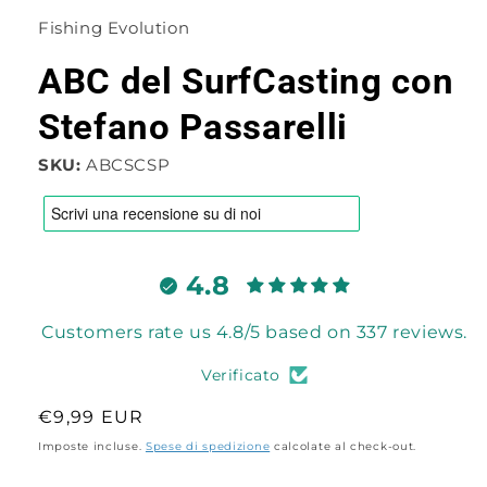
1
Fishing Evolution
in
finestra
modale
ABC del SurfCasting con
Stefano Passarelli
SKU:
ABCSCSP
4.8
Customers rate us 4.8/5 based on 337 reviews.
Verificato
Prezzo
€9,99 EUR
di
Imposte incluse.
Spese di spedizione
calcolate al check-out.
listino