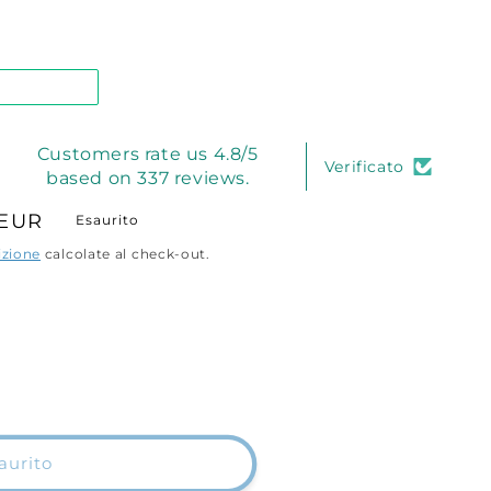
Customers rate us 4.8/5
Verificato
based on 337 reviews.
 EUR
Esaurito
o
izione
calcolate al check-out.
aurito