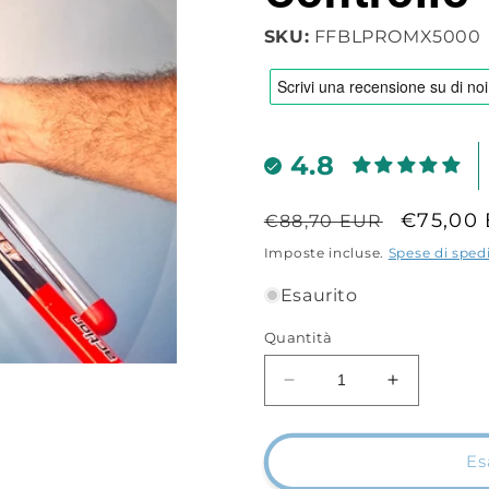
SKU:
FFBLPROMX5000
4.8
Prezzo
Prezzo
€75,00
€88,70 EUR
di
scontat
Imposte incluse.
Spese di sped
listino
Esaurito
Quantità
Diminuisci
Aumenta
quantità
quantità
per
per
Combo
Combo
Es
Beach
Beach