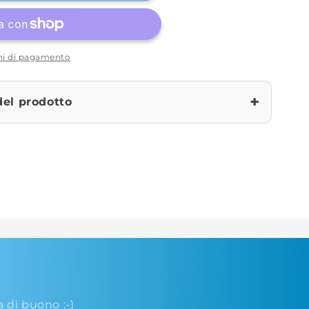
oni di pagamento
+
del prodotto
a
di buono :-)