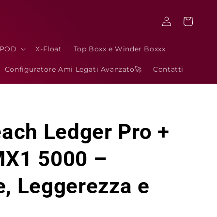
Accedi
Carrello
3POD
X-Float
Top Boxx e Winder Boxxx
Configuratore Ami Legati Avanzato🚀
Contatti
ach Ledger Pro +
MX1 5000 –
e, Leggerezza e