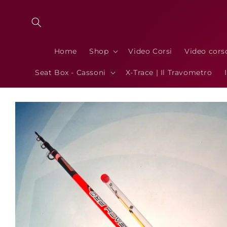
Vai
direttamente
ai contenuti
Home
Shop
Video Corsi
Video cors
Seat Box - Cassoni
X-Trace | Il Travometro
Passa alle
informazioni
sul prodotto