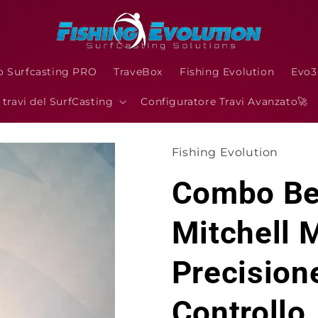
o Surfcasting PRO
TraveBox
Fishing Evolution
Evo
I travi del SurfCasting
Configuratore Travi Avanzato🚀
Fishing Evolution
Combo Be
Mitchell 
Precision
Controllo