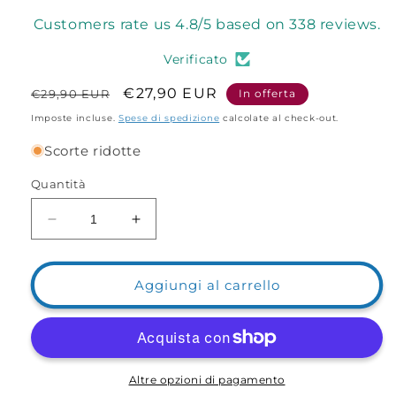
Customers rate us 4.8/5 based on 338 reviews.
Verificato
Prezzo
Prezzo
€27,90 EUR
€29,90 EUR
In offerta
di
scontato
Imposte incluse.
Spese di spedizione
calcolate al check-out.
listino
Scorte ridotte
Quantità
Diminuisci
Aumenta
quantità
quantità
per
per
Akami
Akami
Aggiungi al carrello
Air
Air
Pump
Pump
Power
Power
Bank
Bank
AT150
AT150
Altre opzioni di pagamento
–
–