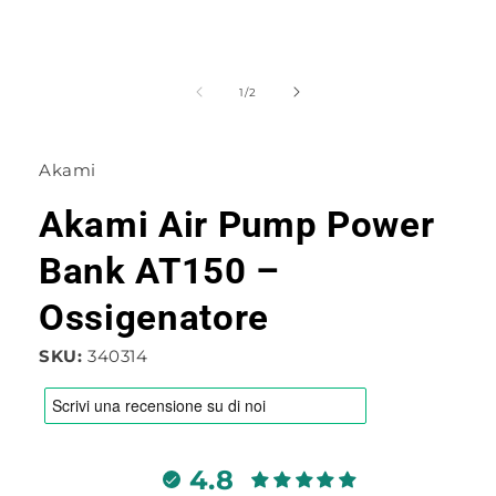
Apri
contenuti
multimediali
su
1
/
2
1
in
finestra
modale
Akami
Akami Air Pump Power
Bank AT150 –
Ossigenatore
SKU:
340314
4.8