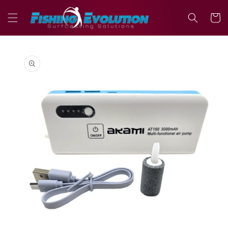
Vai
direttamente
Carrell
ai contenuti
Passa alle
informazioni
sul prodotto