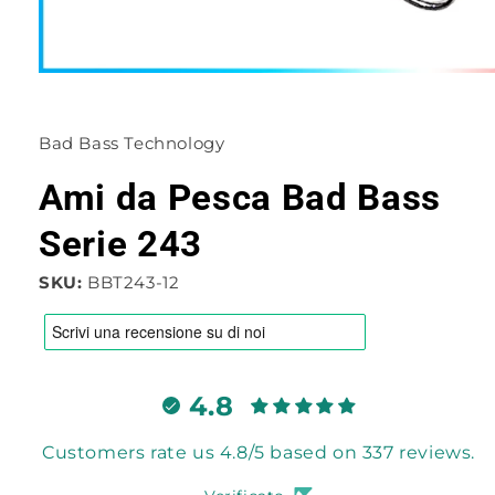
Apri
contenuti
multimediali
1
Bad Bass Technology
in
finestra
modale
Ami da Pesca Bad Bass
Serie 243
SKU:
BBT243-12
4.8
Customers rate us 4.8/5 based on 337 reviews.