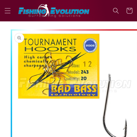
Vai
direttamente
Carrell
ai contenuti
Passa alle
informazioni
sul prodotto