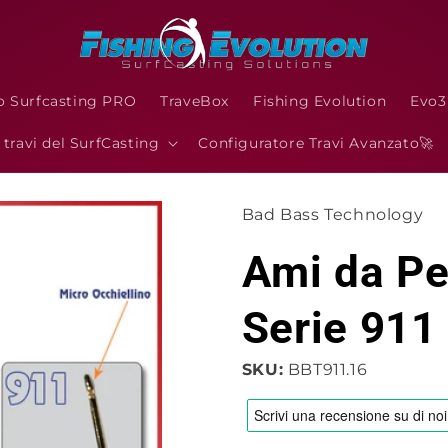
o Surfcasting PRO
TraveBox
Fishing Evolution
Evo
I travi del SurfCasting
Configuratore Travi Avanzato🚀
Bad Bass Technology
Ami da P
Serie 911
SKU:
BBT911.16