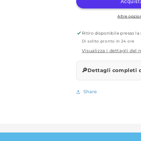
Bad
Bad
Bass
Bass
Serie
Serie
Altre opzi
911
911
Ritiro disponibile presso l
Di solito pronto in 24 ore
Visualizza i dettagli del
🔎
Dettagli completi 
Share