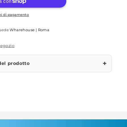
oni di pagamento
a sede
Wharehouse | Roma
 negozio
+
del prodotto