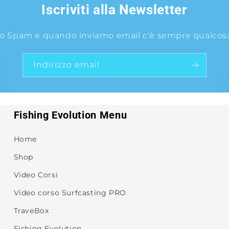
Iscriviti alla Newsletter
o Spam e quando inviamo email c'è sempre qualcosa 
Indirizzo email
Fishing Evolution Menu
Home
Shop
Video Corsi
Video corso Surfcasting PRO
TraveBox
Fishing Evolution