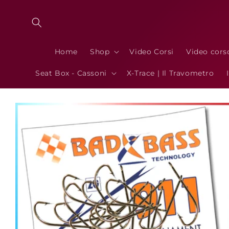
Vai
direttamente
ai contenuti
Home
Shop
Video Corsi
Video cors
Seat Box - Cassoni
X-Trace | Il Travometro
Passa alle
informazioni
sul prodotto