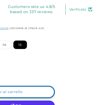
Customers rate us 4.8/5
Verificato
based on 337 reviews.
izione
calcolate al check-out.
nte
Variante
14
16
ita
esaurita
o
non
nibile
disponibile
 al carrello