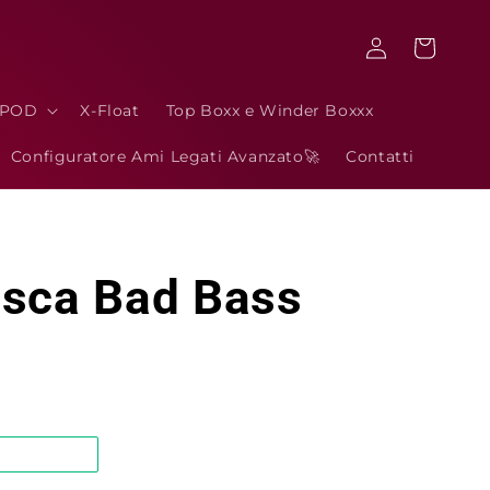
Accedi
Carrello
3POD
X-Float
Top Boxx e Winder Boxxx
Configuratore Ami Legati Avanzato🚀
Contatti
esca Bad Bass