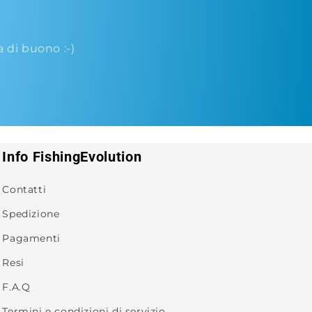
di buono :-)
Info FishingEvolution
Contatti
Spedizione
Pagamenti
Resi
F.A.Q
Termini e condizioni di servizio