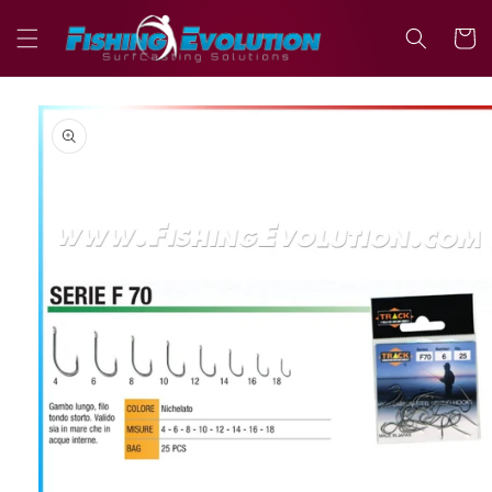
Vai
direttamente
Carrell
ai contenuti
Passa alle
informazioni
sul prodotto