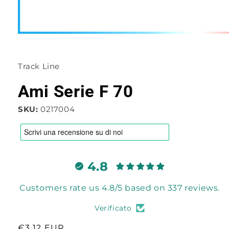
Apri
contenuti
multimediali
1
Track Line
in
finestra
modale
Ami Serie F 70
SKU:
0217004
4.8
Customers rate us 4.8/5 based on 337 reviews.
Verificato
Prezzo
€3,12 EUR