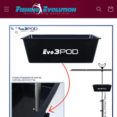
Vai
direttamente
Carrell
ai contenuti
Passa alle
informazioni
sul prodotto