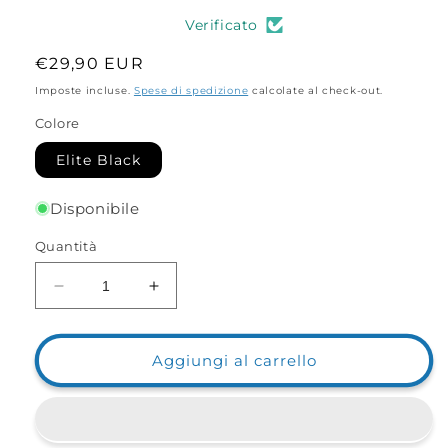
Verificato
Prezzo
€29,90 EUR
di
Imposte incluse.
Spese di spedizione
calcolate al check-out.
listino
Colore
Elite Black
Disponibile
Quantità
Diminuisci
Aumenta
quantità
quantità
per
per
Big
Big
Aggiungi al carrello
Basket
Basket
da
da
Paletto
Paletto
con
con