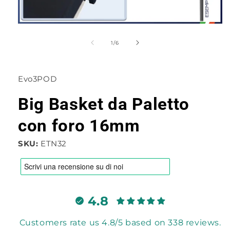
Apri
contenuti
multimediali
su
1
/
6
1
in
finestra
modale
Evo3POD
Big Basket da Paletto
con foro 16mm
SKU:
ETN32
4.8
Customers rate us 4.8/5 based on 338 reviews.