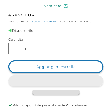
Verificato
Prezzo
€48,70 EUR
di
Imposte incluse.
Spese di spedizione
calcolate al check-out.
listino
Disponibile
Quantità
Diminuisci
Aumenta
quantità
quantità
per
per
Borsa
Borsa
Aggiungi al carrello
contenitore
contenitore
Xtr
Xtr
Surf
Surf
Team
Team
Rig
Rig
Station
Station
Ritiro disponibile presso la sede
Wharehouse |