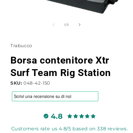
Apri
contenuti
multimediali
su
1
/
3
1
in
finestra
modale
Trabucco
Borsa contenitore Xtr
Surf Team Rig Station
SKU:
048-42-150
4.8
Customers rate us 4.8/5 based on 338 reviews.