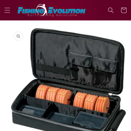
Vai
direttamente
Carrell
ai contenuti
Passa alle
informazioni
sul prodotto