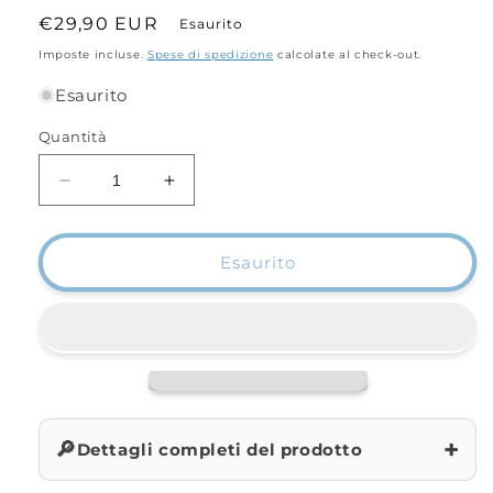
Prezzo
€29,90 EUR
Esaurito
di
Imposte incluse.
Spese di spedizione
calcolate al check-out.
listino
Esaurito
Quantità
Diminuisci
Aumenta
quantità
quantità
per
per
Borsa
Borsa
Esaurito
Waterproof
Waterproof
Boat
Boat
+
🔎
Dettagli completi del prodotto