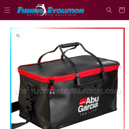
Vai
direttamente
Carrell
ai contenuti
Passa alle
informazioni
sul prodotto