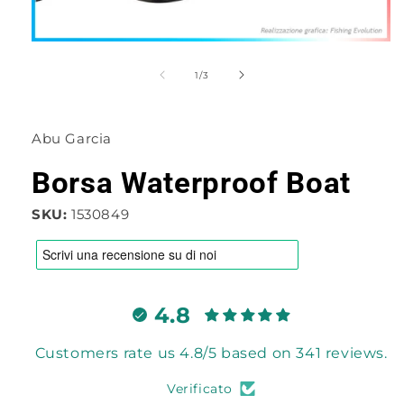
Apri
contenuti
multimediali
su
1
/
3
1
in
finestra
modale
Abu Garcia
Borsa Waterproof Boat
SKU:
1530849
4.8
Customers rate us 4.8/5 based on 341 reviews.
Verificato