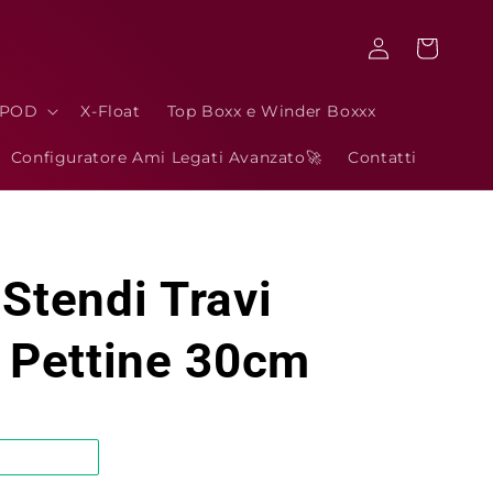
Accedi
Carrello
3POD
X-Float
Top Boxx e Winder Boxxx
Configuratore Ami Legati Avanzato🚀
Contatti
Stendi Travi
a Pettine 30cm