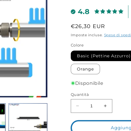
4.8
Prezzo
€26,30 EUR
di
Imposte incluse.
Spese di sped
listino
Colore
Basic (Pettine Azzurro)
Orange
Disponibile
Quantità
Diminuisci
Aumenta
quantità
quantità
per
per
Braccetto
Braccetto
Aggiungi