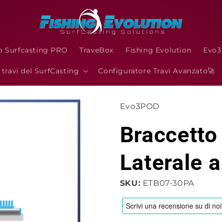
o Surfcasting PRO
TraveBox
Fishing Evolution
Evo
I travi del SurfCasting
Configuratore Travi Avanzato🚀
Evo3POD
Braccetto 
Laterale 
SKU:
ETB07-30PA