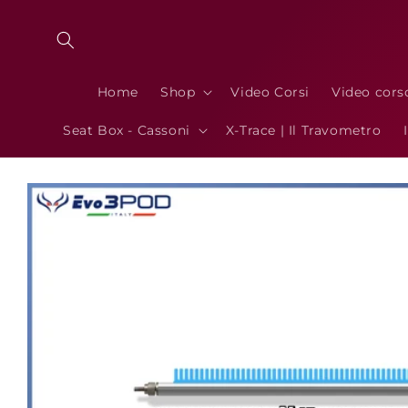
Vai
direttamente
ai contenuti
Home
Shop
Video Corsi
Video cors
Seat Box - Cassoni
X-Trace | Il Travometro
Passa alle
informazioni
sul prodotto