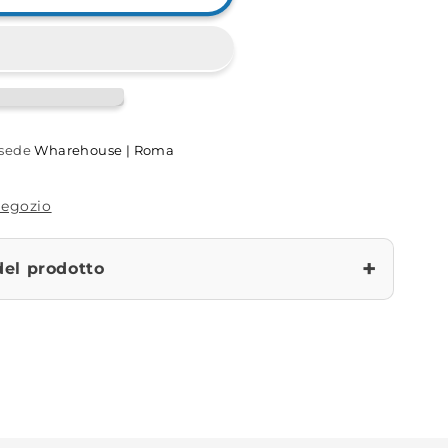
a sede
Wharehouse | Roma
 negozio
+
del prodotto