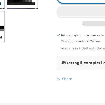
Stendi
Stendi
Travi
Travi
Laterale
Laterale
a
a
Pettine
Pettine
30cm
30cm
Ritiro disponibile presso l
Di solito pronto in 24 ore
Visualizza i dettagli del
🔎
Dettagli completi 
Share