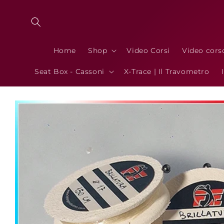
Vai
direttamente
ai contenuti
Home
Shop
Video Corsi
Video cors
Seat Box - Cassoni
X-Trace | Il Travometro
Passa alle
informazioni
sul prodotto