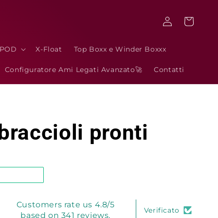
Accedi
Carrello
3POD
X-Float
Top Boxx e Winder Boxxx
Configuratore Ami Legati Avanzato🚀
Contatti
 braccioli pronti
Customers rate us 4.8/5
Verificato
based on 341 reviews.