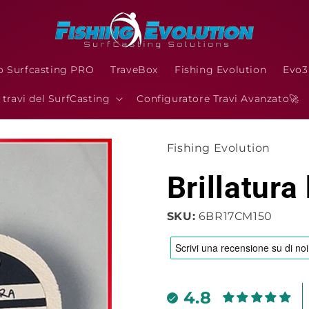
o Surfcasting PRO
TraveBox
Fishing Evolution
Evo
I travi del SurfCasting
Configuratore Travi Avanzato🚀
Fishing Evolution
Brillatura
SKU:
6BR17CM150
4.8