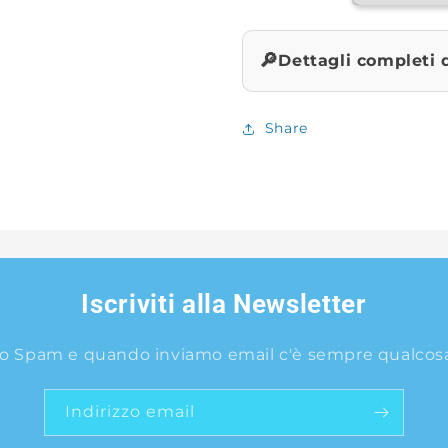
🔎
Dettagli completi 
Share
Iscriviti alla Newsletter
o Spam e quando inviamo email c'è sempre qualcosa 
Indirizzo email