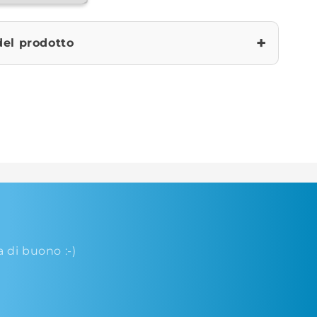
+
del prodotto
di buono :-)