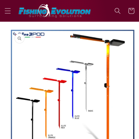
Vai
direttamente
Carrell
ai contenuti
Passa alle
informazioni
sul prodotto