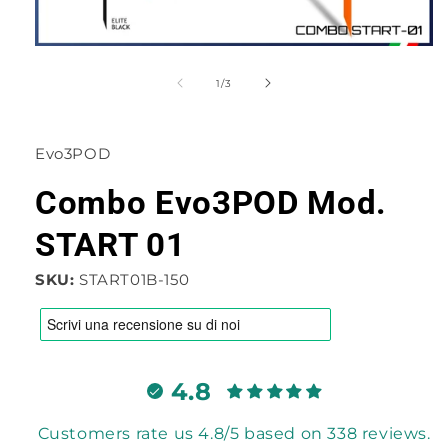
Apri
contenuti
multimediali
su
1
/
3
1
in
finestra
modale
Evo3POD
Combo Evo3POD Mod.
START 01
SKU:
START01B-150
4.8
Customers rate us 4.8/5 based on 338 reviews.