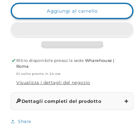
per
per
Combo
Combo
Aggiungi al carrello
Evo3POD
Evo3POD
Mod.
Mod.
START
START
01
01
Ritiro disponibile presso la sede
Wharehouse |
Roma
Di solito pronto in 24 ore
Visualizza i dettagli del negozio
+
🔎
Dettagli completi del prodotto
Share