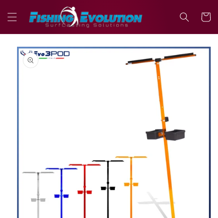
Vai
direttamente
Carrell
ai contenuti
Passa alle
informazioni
sul prodotto