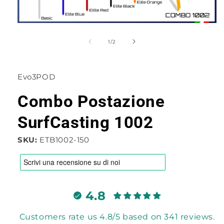
Apri
contenuti
multimediali
su
1
/
2
1
in
finestra
modale
Evo3POD
Combo Postazione
SurfCasting 1002
SKU:
ETB1002-150
4.8
Customers rate us 4.8/5 based on 341 reviews.