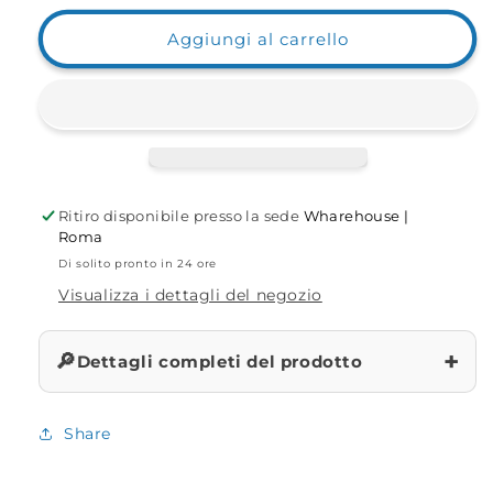
per
per
Combo
Combo
Aggiungi al carrello
Postazione
Postazione
SurfCasting
SurfCasting
1002
1002
Ritiro disponibile presso la sede
Wharehouse |
Roma
Di solito pronto in 24 ore
Visualizza i dettagli del negozio
+
🔎
Dettagli completi del prodotto
Share