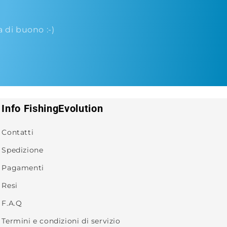
di buono :-)
Info FishingEvolution
Contatti
Spedizione
Pagamenti
Resi
F.A.Q
Termini e condizioni di servizio