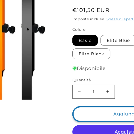
Prezzo
€101,50 EUR
di
Imposte incluse.
Spese di sped
listino
Colore
Basic
Elite Blue
Elite Black
Disponibile
Quantità
Diminuisci
Aumenta
quantità
quantità
per
per
Combo
Combo
Aggiungi
StendiTravi
StendiTrav
ST-
ST-
5005
5005