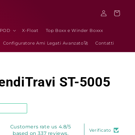
Accedi
Carrello
3POD
X-Float
Top Boxx e Winder Boxxx
Configuratore Ami Legati Avanzato🚀
Contatti
ndiTravi ST-5005
Customers rate us 4.8/5
Verificato
based on 337 reviews.