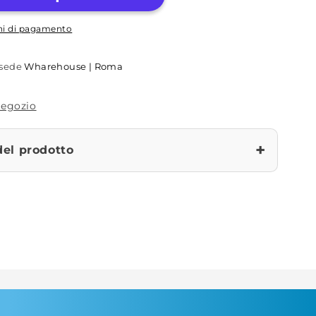
oni di pagamento
a sede
Wharehouse | Roma
 negozio
+
del prodotto