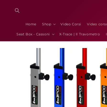
Vai
direttamente
ai contenuti
Home
Shop
Video Corsi
Video cors
Seat Box - Cassoni
X-Trace | Il Travometro
Passa alle
informazioni
sul prodotto