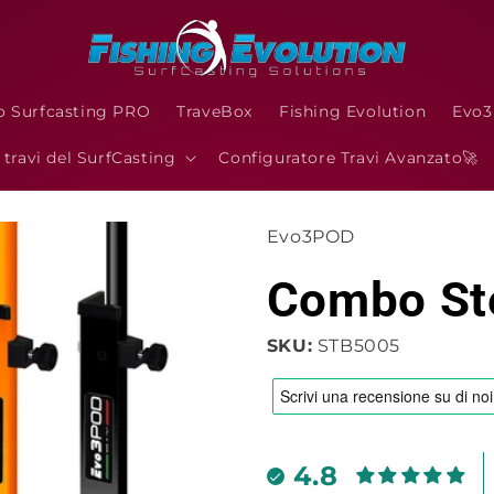
o Surfcasting PRO
TraveBox
Fishing Evolution
Evo
I travi del SurfCasting
Configuratore Travi Avanzato🚀
Evo3POD
Combo Ste
SKU:
STB5005
4.8