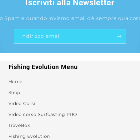
Iscriviti alla Newsletter
o Spam e quando inviamo email c'è sempre qualcosa 
Indirizzo email
Fishing Evolution Menu
Home
Shop
Video Corsi
Video corso Surfcasting PRO
TraveBox
Fishing Evolution