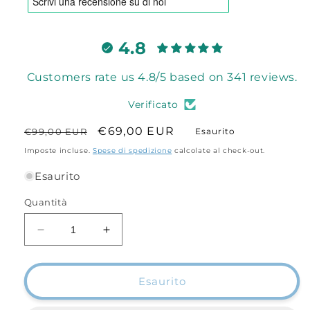
4.8
Customers rate us 4.8/5 based on 341 reviews.
Verificato
Prezzo
Prezzo
€69,00 EUR
€99,00 EUR
Esaurito
di
scontato
Imposte incluse.
Spese di spedizione
calcolate al check-out.
listino
Esaurito
Quantità
Diminuisci
Aumenta
quantità
quantità
per
per
Combo
Combo
Esaurito
Surfcasting
Surfcasting
TUTTO
TUTTO