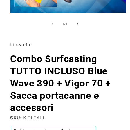
Apri
contenuti
multimediali
su
1
/
5
1
in
finestra
modale
Lineaeffe
Combo Surfcasting
TUTTO INCLUSO Blue
Wave 390 + Vigor 70 +
Sacca portacanne e
accessori
SKU:
KITLFALL