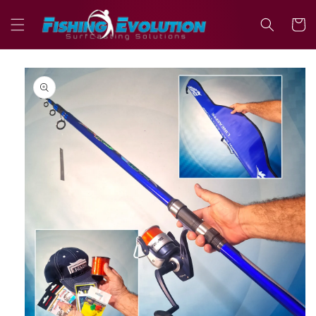
Vai
direttamente
Carrell
ai contenuti
Passa alle
informazioni
sul prodotto