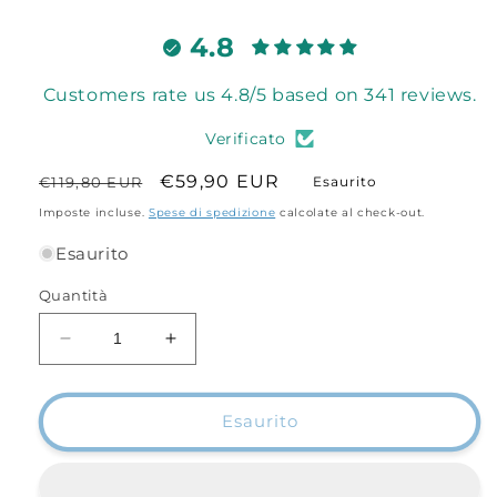
4.8
Customers rate us 4.8/5 based on 341 reviews.
Verificato
Prezzo
Prezzo
€59,90 EUR
€119,80 EUR
Esaurito
di
scontato
Imposte incluse.
Spese di spedizione
calcolate al check-out.
listino
Esaurito
Quantità
Diminuisci
Aumenta
quantità
quantità
per
per
Combo
Combo
Esaurito
SurfStarter
SurfStarter
4.20
4.20
2
2