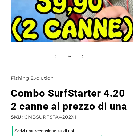
Apri
contenuti
multimediali
su
1
/
4
1
in
finestra
modale
Fishing Evolution
Combo SurfStarter 4.20
2 canne al prezzo di una
SKU:
CMBSURFSTA4202X1