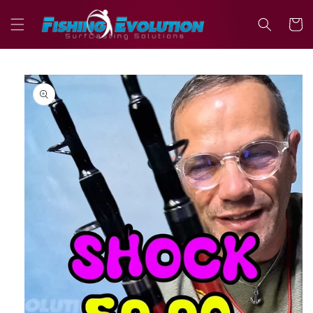
Vai
direttamente
Carrell
ai contenuti
Passa alle
informazioni
sul prodotto