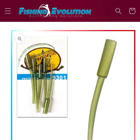
Vai
direttamente
Carrell
ai contenuti
Passa alle
informazioni
sul prodotto