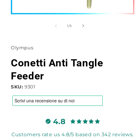
Apri
contenuti
multimediali
su
1
/
5
1
in
finestra
modale
Olympus
Conetti Anti Tangle
Feeder
SKU:
9301
4.8
Customers rate us 4.8/5 based on 342 reviews.