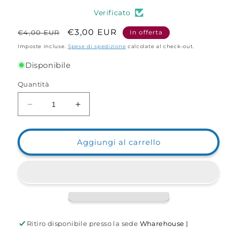
Verificato
Prezzo
Prezzo
€3,00 EUR
€4,00 EUR
In offerta
di
scontato
Imposte incluse.
Spese di spedizione
calcolate al check-out.
listino
Disponibile
Quantità
Diminuisci
Aumenta
quantità
quantità
per
per
Conetti
Conetti
Aggiungi al carrello
Anti
Anti
Tangle
Tangle
Feeder
Feeder
Ritiro disponibile presso la sede
Wharehouse |