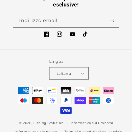
esclusive!
Indirizzo email
Facebook
Instagram
YouTube
TikTok
Lingua
Italiano
Metodi
di
pagamento
© 2026,
FishingEvolution
Informativa sui rimborsi
Informativa sulla privacy
Termini e condizioni del servizio