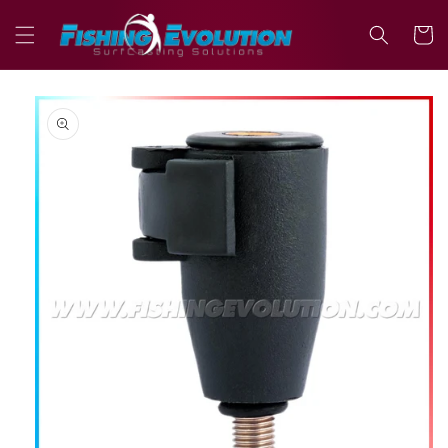
Vai
direttamente
Carrell
ai contenuti
Passa alle
informazioni
sul prodotto