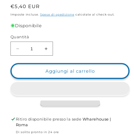
Prezzo
€5,40 EUR
di
Imposte incluse.
Spese di spedizione
calcolate al check-out.
listino
Disponibile
Quantità
Diminuisci
Aumenta
quantità
quantità
per
per
Easy
Easy
Aggiungi al carrello
Switch
Switch
Adapter
Adapter
Ritiro disponibile presso la sede
Wharehouse |
Roma
Di solito pronto in 24 ore