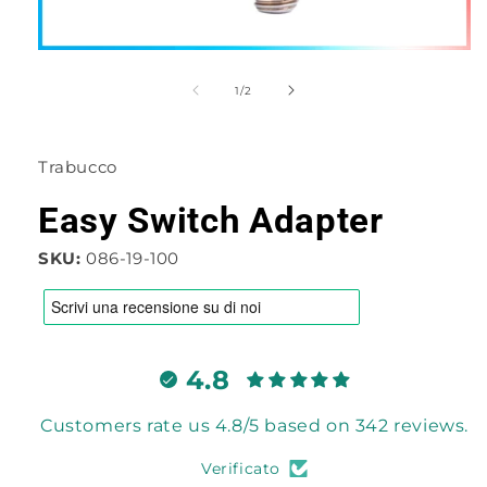
Apri
contenuti
multimediali
su
1
/
2
1
in
finestra
modale
Trabucco
Easy Switch Adapter
SKU:
086-19-100
4.8
Customers rate us 4.8/5 based on 342 reviews.
Verificato