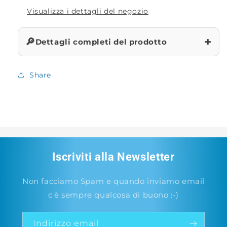
Visualizza i dettagli del negozio
+
🔎
Dettagli completi del prodotto
Share
Iscriviti alla Newsletter
Non facciamo Spam e quando inviamo email
c'è sempre qualcosa di buono :-)
Indirizzo email