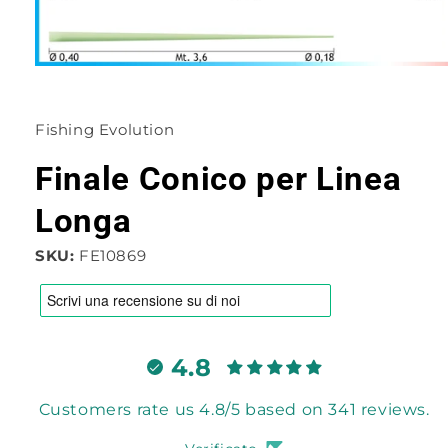
Apri
contenuti
multimediali
1
Fishing Evolution
in
finestra
modale
Finale Conico per Linea
Longa
SKU:
FE10869
4.8
Customers rate us 4.8/5 based on 341 reviews.