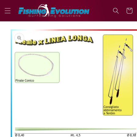
Vai
direttamente
Carrell
ai contenuti
Passa alle
informazioni
sul prodotto