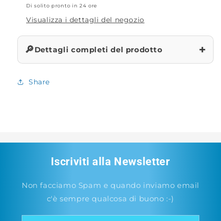
Di solito pronto in 24 ore
Visualizza i dettagli del negozio
+
🔎
Dettagli completi del prodotto
Share
Iscriviti alla Newsletter
Non facciamo Spam e quando inviamo email
c'è sempre qualcosa di buono :-)