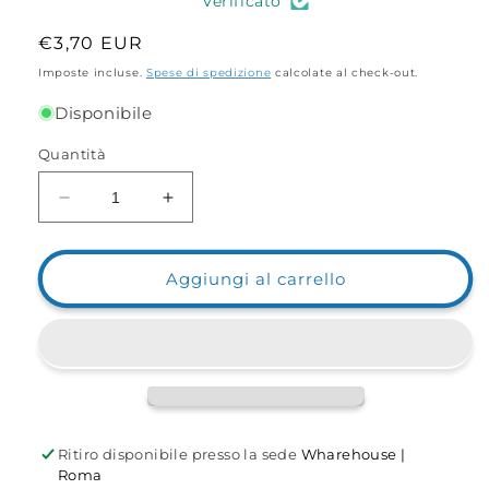
Verificato
Prezzo
€3,70 EUR
di
Imposte incluse.
Spese di spedizione
calcolate al check-out.
listino
Disponibile
Quantità
Diminuisci
Aumenta
quantità
quantità
per
per
Finale
Finale
Aggiungi al carrello
Conico
Conico
per
per
Linea
Linea
Longa
Longa
Ritiro disponibile presso la sede
Wharehouse |
Roma