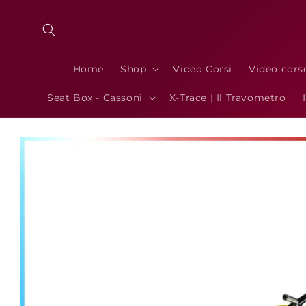
Vai
direttamente
ai contenuti
Home
Shop
Video Corsi
Video cors
Seat Box - Cassoni
X-Trace | Il Travometro
Passa alle
informazioni
sul prodotto