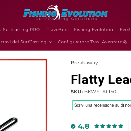
o Surfcasting PRO
TraveBox
Fishing Evolution
Evo
I travi del SurfCasting
Configuratore Travi Avanzato🚀
Breakaway
Flatty Lea
SKU:
BKWFLAT150
4.8