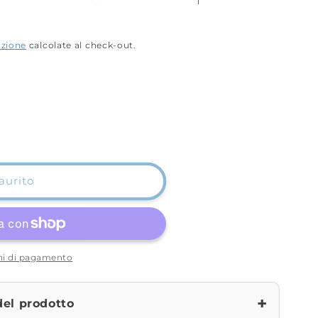
izione
calcolate al check-out.
aurito
oni di pagamento
+
del prodotto