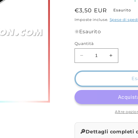
Prezzo
€3,50 EUR
Esaurito
di
Imposte incluse.
Spese di sped
listino
Esaurito
Quantità
Diminuisci
Aumenta
quantità
quantità
per
per
Flatty
Flatty
Es
Lead
Lead
con
con
Bait
Bait
Clip
Clip
Altre opzi
🔎
Dettagli completi 