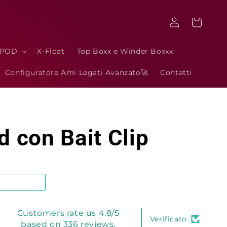
Accedi
Carrello
3POD
X-Float
Top Boxx e Winder Boxxx
Configuratore Ami Legati Avanzato🚀
Contatti
d con Bait Clip
Customers rate us 4.8/5
Verificato
based on 336 reviews.