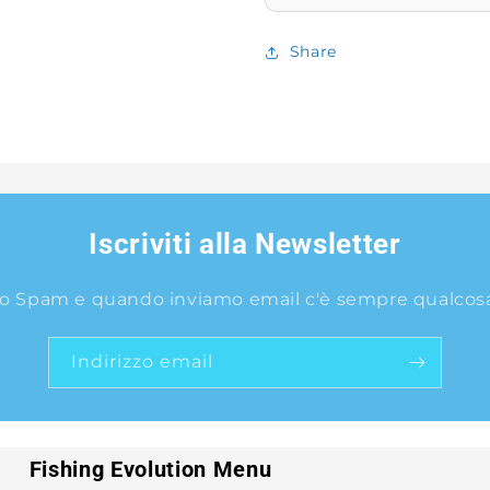
Share
Iscriviti alla Newsletter
o Spam e quando inviamo email c'è sempre qualcosa 
Indirizzo email
Fishing Evolution Menu