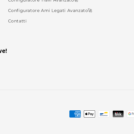
Configuratore Travi Avanzato🚀
Configuratore Ami Legati Avanzato🚀
Contatti
ve!
Metodi
di
pagamento