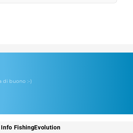
di buono :-)
Info FishingEvolution