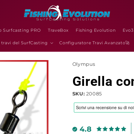
o Surfcasting PRO
TraveBox
Fishing Evolution
Evo
I travi del SurfCasting
Configuratore Travi Avanzato🚀
Olympus
Girella c
SKU:
20085
4.8