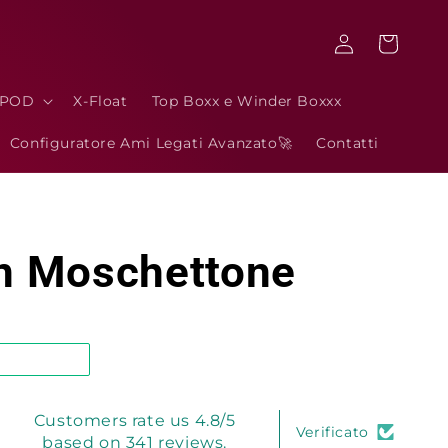
Accedi
Carrello
3POD
X-Float
Top Boxx e Winder Boxxx
Configuratore Ami Legati Avanzato🚀
Contatti
on Moschettone
Customers rate us 4.8/5
Verificato
based on 341 reviews.