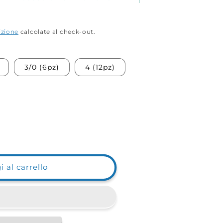
izione
calcolate al check-out.
3/0 (6pz)
4 (12pz)
 al carrello
ne