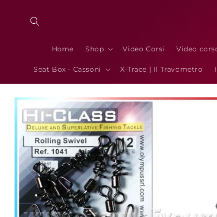
Vai
direttamente
ai contenuti
Home
Shop
Video Corsi
Video cors
Seat Box - Cassoni
X-Trace | Il Travometro
Passa alle
informazioni
sul prodotto