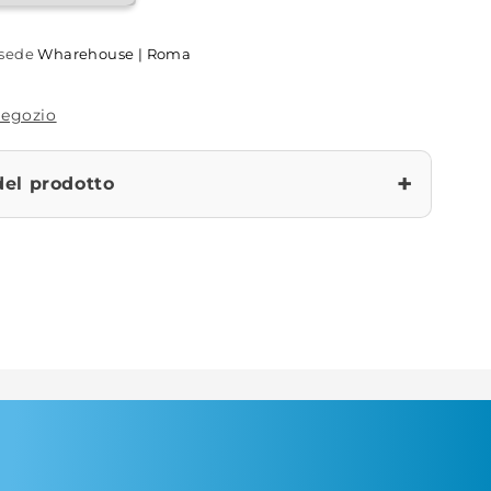
a sede
Wharehouse | Roma
 negozio
+
del prodotto