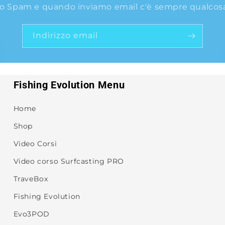
o Spam e quando inviamo email c'è sempre qualcosa 
Indirizzo email
Fishing Evolution Menu
Home
Shop
Video Corsi
Video corso Surfcasting PRO
TraveBox
Fishing Evolution
Evo3POD