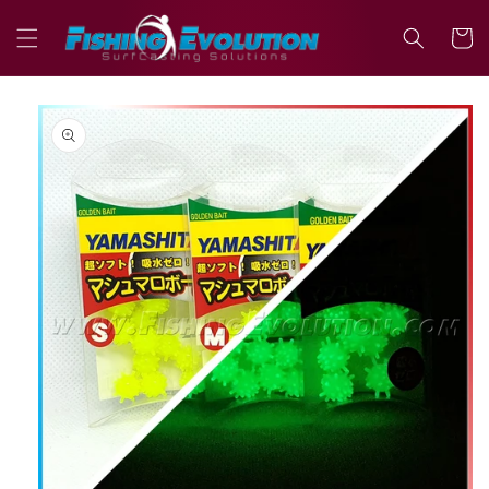
Vai
direttamente
Carrell
ai contenuti
Passa alle
informazioni
sul prodotto