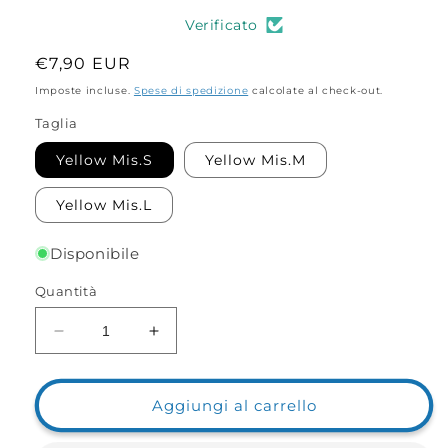
Verificato
Prezzo
€7,90 EUR
di
Imposte incluse.
Spese di spedizione
calcolate al check-out.
listino
Taglia
Yellow Mis.S
Yellow Mis.M
Yellow Mis.L
Disponibile
Quantità
Diminuisci
Aumenta
quantità
quantità
per
per
Golden
Golden
Aggiungi al carrello
Bait
Bait
Marshmellow
Marshmellow