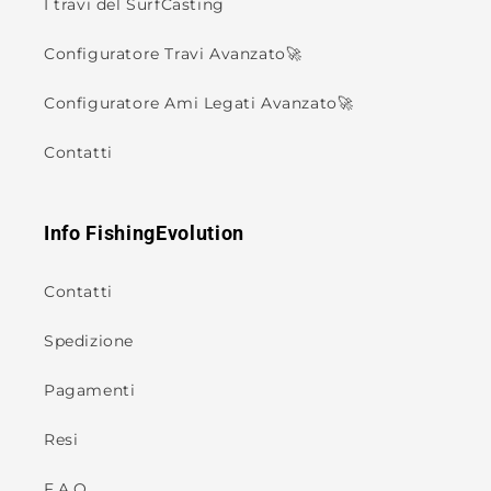
I travi del SurfCasting
Configuratore Travi Avanzato🚀
Configuratore Ami Legati Avanzato🚀
Contatti
Info FishingEvolution
Contatti
Spedizione
Pagamenti
Resi
F.A.Q