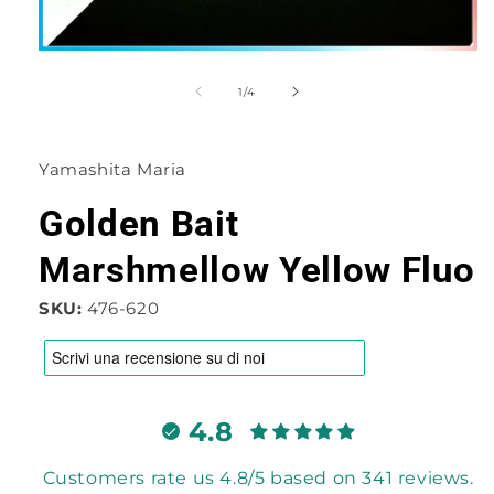
Apri
contenuti
multimediali
su
1
/
4
1
in
finestra
modale
Yamashita Maria
Golden Bait
Marshmellow Yellow Fluo
SKU:
476-620
4.8
Customers rate us 4.8/5 based on 341 reviews.