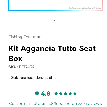
Apri
contenuti
multimediali
su
1
/
4
1
in
finestra
modale
Fishing Evolution
Kit Aggancia Tutto Seat
Box
SKU:
FE17434
4.8
Customers rate us 4.8/5 based on 337 reviews.