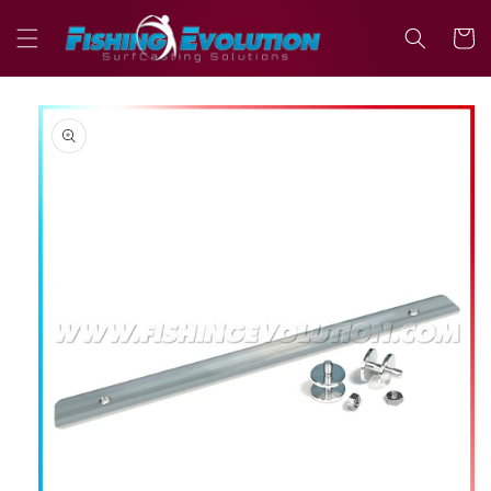
Vai
direttamente
Carrell
ai contenuti
Passa alle
informazioni
sul prodotto