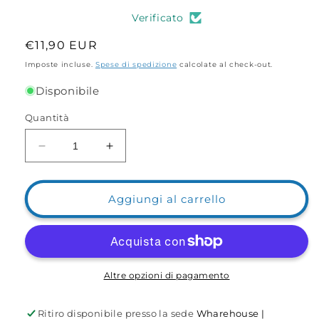
Verificato
Prezzo
€11,90 EUR
di
Imposte incluse.
Spese di spedizione
calcolate al check-out.
listino
Disponibile
Quantità
Diminuisci
Aumenta
quantità
quantità
per
per
Kit
Kit
Aggiungi al carrello
Aggancia
Aggancia
Tutto
Tutto
Seat
Seat
Box
Box
Altre opzioni di pagamento
Ritiro disponibile presso la sede
Wharehouse |