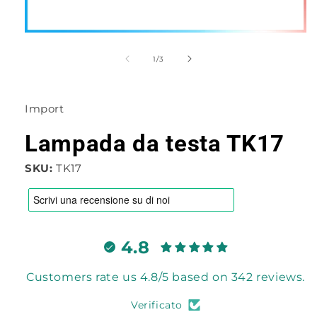
Apri
contenuti
multimediali
su
1
/
3
1
in
finestra
modale
Import
Lampada da testa TK17
SKU:
TK17
4.8
Customers rate us 4.8/5 based on 342 reviews.
Verificato