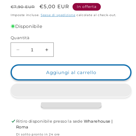
Prezzo
Prezzo
€5,00 EUR
€7,90 EUR
In offerta
di
scontato
Imposte incluse.
Spese di spedizione
calcolate al check-out.
listino
Disponibile
Quantità
Diminuisci
Aumenta
quantità
quantità
per
per
Lampada
Lampada
Aggiungi al carrello
da
da
testa
testa
TK17
TK17
Ritiro disponibile presso la sede
Wharehouse |
Roma
Di solito pronto in 24 ore