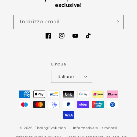
esclusive!
Indirizzo email
Facebook
Instagram
YouTube
TikTok
Lingua
Italiano
Metodi
di
pagamento
© 2026,
FishingEvolution
Informativa sui rimborsi