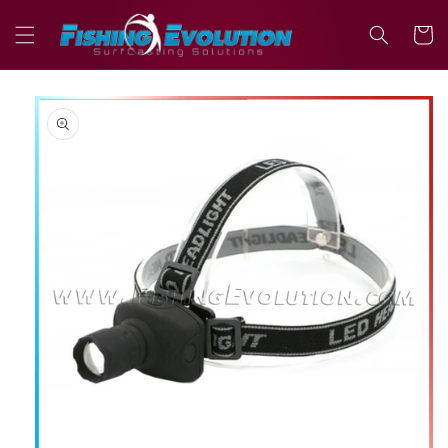
Vai
direttamente
Carrell
ai contenuti
Passa alle
informazioni
sul prodotto