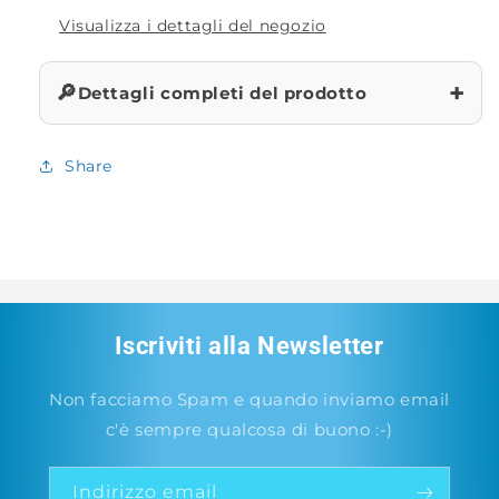
Visualizza i dettagli del negozio
+
🔎
Dettagli completi del prodotto
Share
Iscriviti alla Newsletter
Non facciamo Spam e quando inviamo email
c'è sempre qualcosa di buono :-)
Indirizzo email