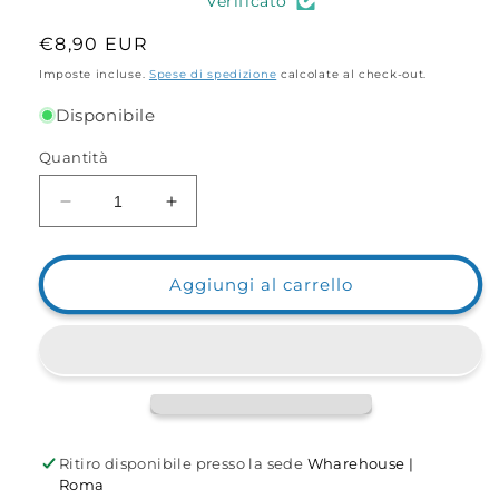
Verificato
Prezzo
€8,90 EUR
di
Imposte incluse.
Spese di spedizione
calcolate al check-out.
listino
Disponibile
Quantità
Diminuisci
Aumenta
quantità
quantità
per
per
Mc
Mc
Aggiungi al carrello
Mahon
Mahon
Steelon
Steelon
Nylon
Nylon
Coated
Coated
30
30
lb
lb
30
30
Ritiro disponibile presso la sede
Wharehouse |
FT
FT
Roma