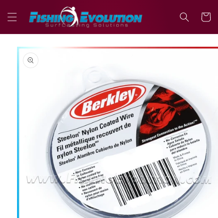
Vai
direttamente
Carrell
ai contenuti
Passa alle
informazioni
sul prodotto