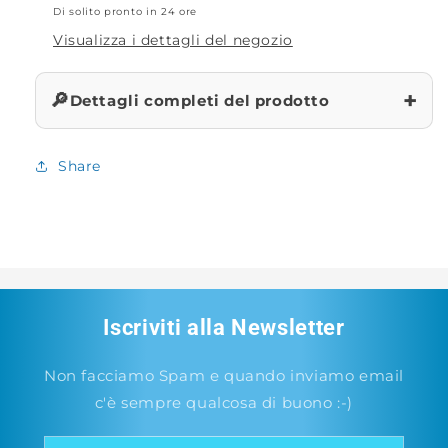
Di solito pronto in 24 ore
Visualizza i dettagli del negozio
+
🔎
Dettagli completi del prodotto
Share
Iscriviti alla Newsletter
Non facciamo Spam e quando inviamo email
c'è sempre qualcosa di buono :-)