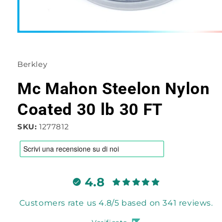
Apri
contenuti
multimediali
1
Berkley
in
finestra
modale
Mc Mahon Steelon Nylon
Coated 30 lb 30 FT
SKU:
1277812
4.8
Customers rate us 4.8/5 based on 341 reviews.