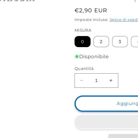
Prezzo
€2,90 EUR
di
Imposte incluse.
Spese di sped
listino
MISURA
0
2
3
Disponibile
Quantità
Diminuisci
Aumenta
quantità
quantità
per
per
Microgancio
Microganci
Aggiungi
Attacco
Attacco
Rapido
Rapido