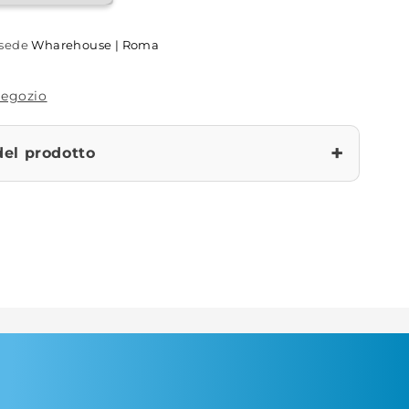
a sede
Wharehouse | Roma
 negozio
+
del prodotto