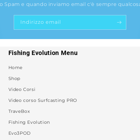
o Spam e quando inviamo email c'è sempre qualcosa 
Indirizzo email
Fishing Evolution Menu
Home
Shop
Video Corsi
Video corso Surfcasting PRO
TraveBox
Fishing Evolution
Evo3POD