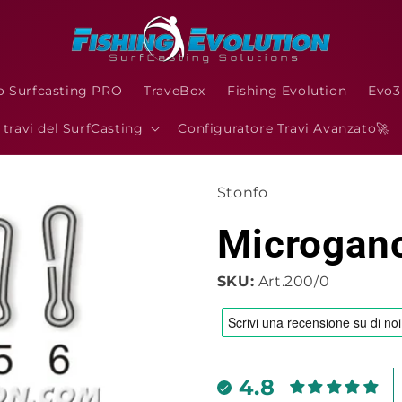
o Surfcasting PRO
TraveBox
Fishing Evolution
Evo
I travi del SurfCasting
Configuratore Travi Avanzato🚀
Stonfo
Microganc
SKU:
Art.200/0
4.8