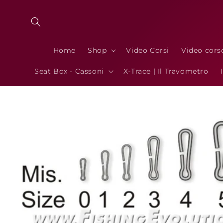
Vai
direttamente
ai contenuti
Home
Shop
Video Corsi
Video cors
Seat Box - Cassoni
X-Trace | Il Travometro
Passa alle
informazioni
sul prodotto