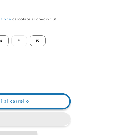
izione
calcolate al check-out.
Variante
4
5
6
esaurita
o
non
disponibile
o
 al carrello