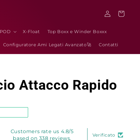
Accedi
Carrello
3POD
X-Float
Top Boxx e Winder Boxxx
Configuratore Ami Legati Avanzato🚀
Contatti
io Attacco Rapido
Customers rate us 4.8/5
Verificato
based on 338 reviews.