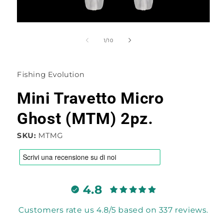
Apri
contenuti
multimediali
su
1
/
10
1
in
finestra
modale
Fishing Evolution
Mini Travetto Micro
Ghost (MTM) 2pz.
SKU:
MTMG
4.8
Customers rate us 4.8/5 based on 337 reviews.