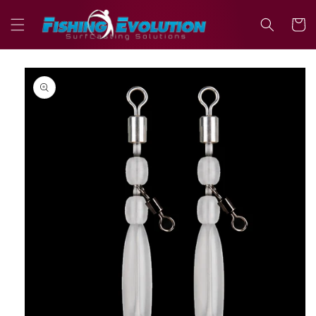
Vai
direttamente
Carrell
ai contenuti
Passa alle
informazioni
sul prodotto