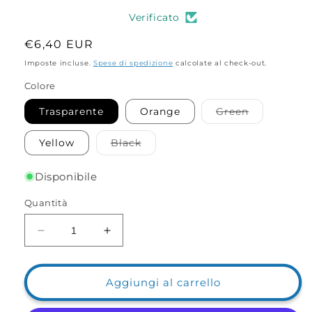
Verificato
Prezzo
€6,40 EUR
di
Imposte incluse.
Spese di spedizione
calcolate al check-out.
listino
Colore
Variante
Trasparente
Orange
Green
esaurita
o
non
Variante
Yellow
Black
disponibile
esaurita
o
non
Disponibile
disponibile
Quantità
Diminuisci
Aumenta
quantità
quantità
per
per
Mini
Mini
Aggiungi al carrello
Travetto
Travetto
Micro
Micro