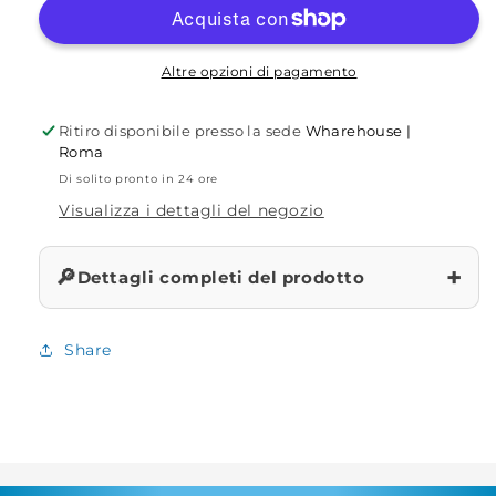
Ghost
Ghost
(MTM)
(MTM)
2pz.
2pz.
Altre opzioni di pagamento
Ritiro disponibile presso la sede
Wharehouse |
Roma
Di solito pronto in 24 ore
Visualizza i dettagli del negozio
+
🔎
Dettagli completi del prodotto
Share