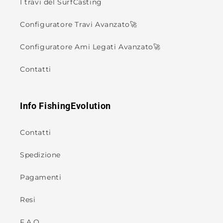
I travi del SurfCasting
Configuratore Travi Avanzato🚀
Configuratore Ami Legati Avanzato🚀
Contatti
Info FishingEvolution
Contatti
Spedizione
Pagamenti
Resi
F.A.Q