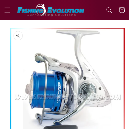
Vai
direttamente
Carrell
ai contenuti
Passa alle
informazioni
sul prodotto