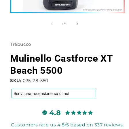
Apri
contenuti
multimediali
su
1
/
3
1
in
finestra
modale
Trabucco
Mulinello Castforce XT
Beach 5500
SKU:
035-28-550
4.8
Customers rate us 4.8/5 based on 337 reviews.