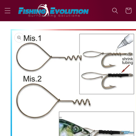
Vai
direttamente
Carrell
ai contenuti
Passa alle
informazioni
sul prodotto