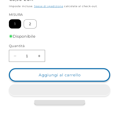
di
Imposte incluse.
Spese di spedizione
calcolate al check-out.
listino
MISURA
1
2
Disponibile
Quantità
Diminuisci
Aumenta
quantità
quantità
per
per
Nose
Nose
Aggiungi al carrello
ring
ring
2
2