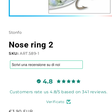
Apri
contenuti
multimediali
1
Stonfo
in
finestra
modale
Nose ring 2
SKU:
ART.589-1
4.8
Customers rate us 4.8/5 based on 341 reviews.
Verificato
Prezzo
€3,90 EUR