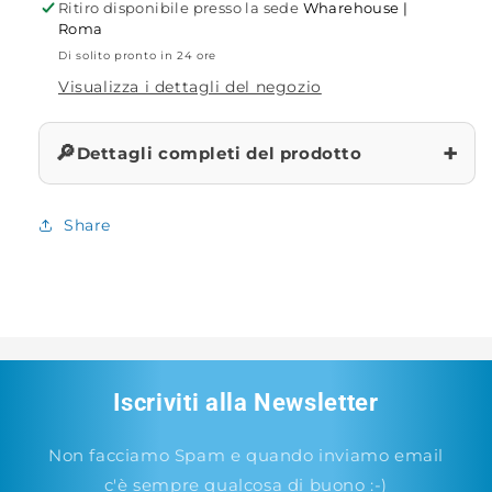
Ritiro disponibile presso la sede
Wharehouse |
Roma
Di solito pronto in 24 ore
Visualizza i dettagli del negozio
+
🔎
Dettagli completi del prodotto
Share
Iscriviti alla Newsletter
Non facciamo Spam e quando inviamo email
c'è sempre qualcosa di buono :-)