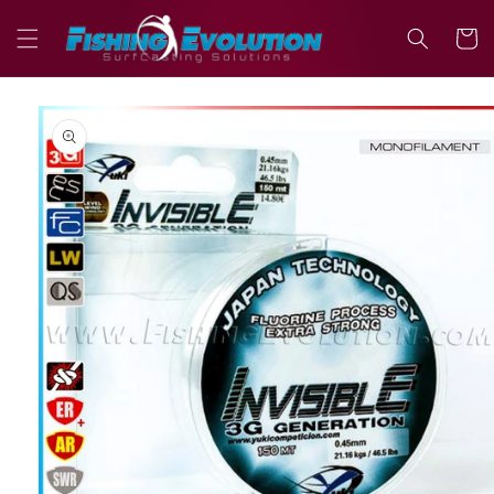
Vai
direttamente
Carrell
ai contenuti
Passa alle
informazioni
sul prodotto