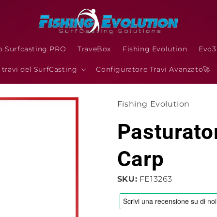
o Surfcasting PRO
TraveBox
Fishing Evolution
Evo
I travi del SurfCasting
Configuratore Travi Avanzato🚀
Fishing Evolution
Pasturato
Carp
SKU:
FE13263