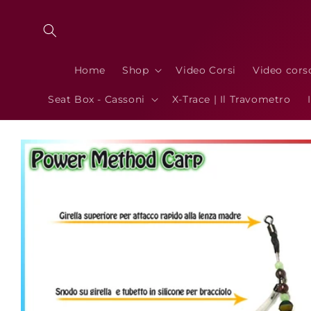
Vai
direttamente
ai contenuti
Home
Shop
Video Corsi
Video cors
Seat Box - Cassoni
X-Trace | Il Travometro
Passa alle
informazioni
sul prodotto