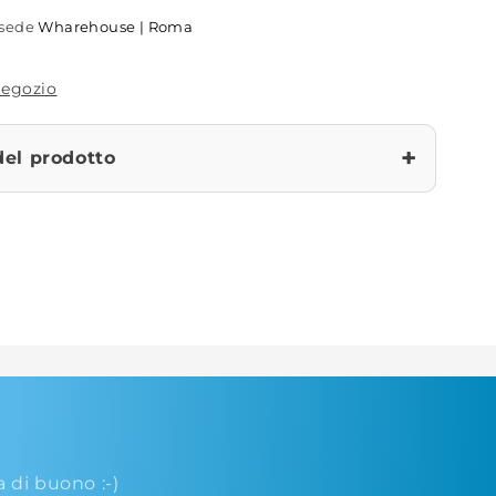
a sede
Wharehouse | Roma
 negozio
+
del prodotto
di buono :-)