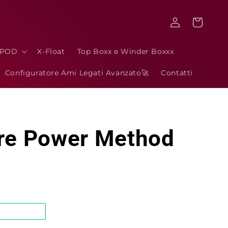
Accedi
Carrello
3POD
X-Float
Top Boxx e Winder Boxxx
Configuratore Ami Legati Avanzato🚀
Contatti
re Power Method