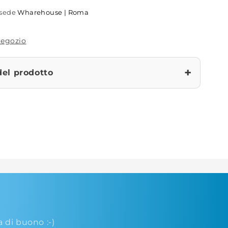
a sede
Wharehouse | Roma
 negozio
+
del prodotto
di buono :-)