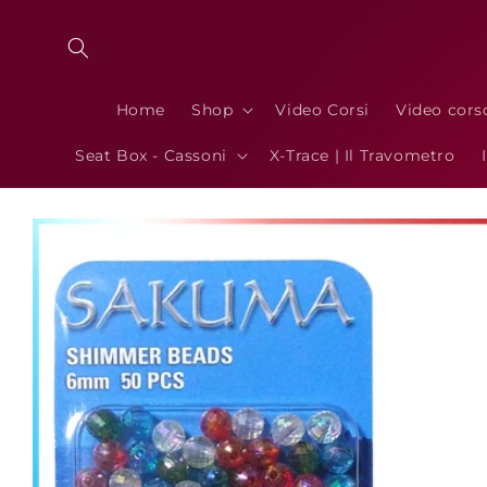
Vai
direttamente
ai contenuti
Home
Shop
Video Corsi
Video cors
Seat Box - Cassoni
X-Trace | Il Travometro
Passa alle
informazioni
sul prodotto