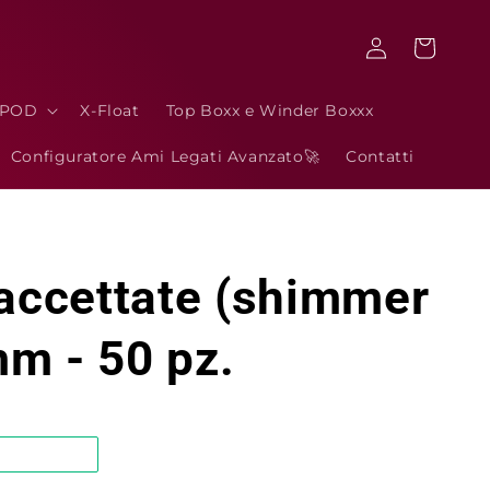
Accedi
Carrello
3POD
X-Float
Top Boxx e Winder Boxxx
Configuratore Ami Legati Avanzato🚀
Contatti
faccettate (shimmer
m - 50 pz.