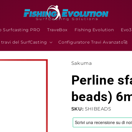
o Surfcasting PRO
TraveBox
Fishing Evolution
Evo
I travi del SurfCasting
Configuratore Travi Avanzato🚀
Sakuma
Perline s
beads) 6m
SKU:
SHIBEADS