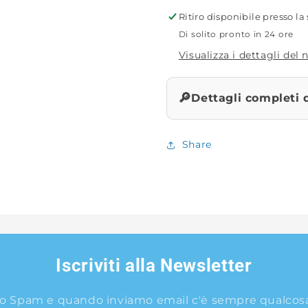
pz.
pz.
Ritiro disponibile presso l
Di solito pronto in 24 ore
Visualizza i dettagli del
🔎
Dettagli completi 
Share
Iscriviti alla Newsletter
o Spam e quando inviamo email c'è sempre qualcosa 