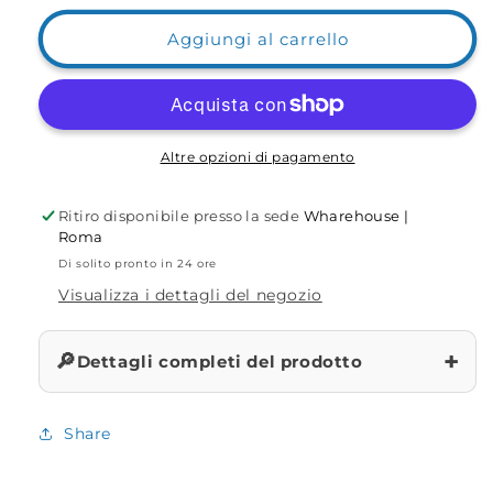
per
per
Picchetto
Picchetto
Aggiungi al carrello
JP
JP
Style
Style
regolabile
regolabile
e
e
modulabile
modulabile
Altre opzioni di pagamento
Ritiro disponibile presso la sede
Wharehouse |
Roma
Di solito pronto in 24 ore
Visualizza i dettagli del negozio
+
🔎
Dettagli completi del prodotto
Share