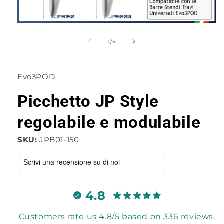
Apri
contenuti
multimediali
su
1
/
5
1
in
finestra
modale
Evo3POD
Picchetto JP Style
regolabile e modulabile
SKU:
JPB01-150
4.8
Customers rate us 4.8/5 based on 336 reviews.