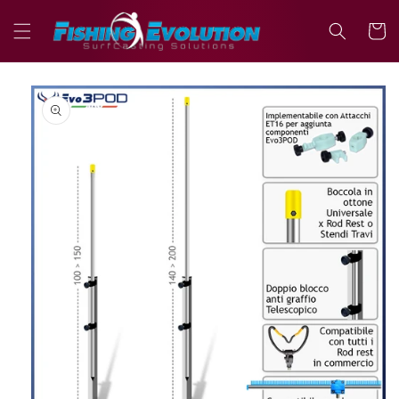
Vai
direttamente
Carrell
ai contenuti
Passa alle
informazioni
sul prodotto