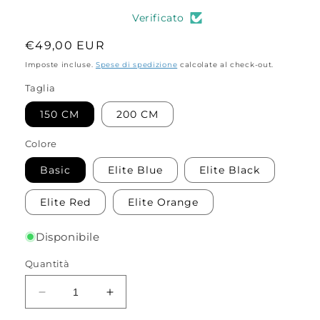
Verificato
Prezzo
€49,00 EUR
di
Imposte incluse.
Spese di spedizione
calcolate al check-out.
listino
Taglia
150 CM
200 CM
Colore
Basic
Elite Blue
Elite Black
Elite Red
Elite Orange
Disponibile
Quantità
Diminuisci
Aumenta
quantità
quantità