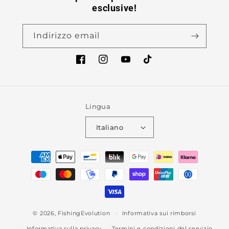
esclusive!
Indirizzo email
Facebook
Instagram
YouTube
TikTok
Lingua
Italiano
Metodi
di
pagamento
© 2026,
FishingEvolution
Informativa sui rimborsi
Informativa sulla privacy
Termini e condizioni del servizio