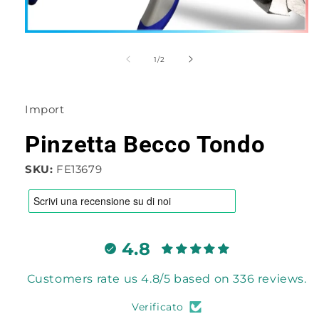
Apri
contenuti
multimediali
su
1
/
2
1
in
finestra
modale
Import
Pinzetta Becco Tondo
SKU:
FE13679
4.8
Customers rate us 4.8/5 based on 336 reviews.
Verificato