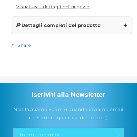
Visualizza i dettagli del negozio
+
🔎
Dettagli completi del prodotto
Share
Iscriviti alla Newsletter
Non facciamo Spam e quando inviamo email
c'è sempre qualcosa di buono :-)
Indirizzo email