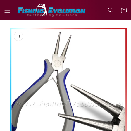
Vai
direttamente
Carrell
ai contenuti
Passa alle
informazioni
sul prodotto