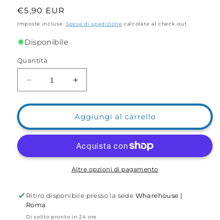
Prezzo
€5,90 EUR
di
Imposte incluse.
Spese di spedizione
calcolate al check-out.
listino
Disponibile
Quantità
Diminuisci
Aumenta
quantità
quantità
per
per
Pinzetta
Pinzetta
Aggiungi al carrello
Becco
Becco
Tondo
Tondo
Altre opzioni di pagamento
Ritiro disponibile presso la sede
Wharehouse |
Roma
Di solito pronto in 24 ore