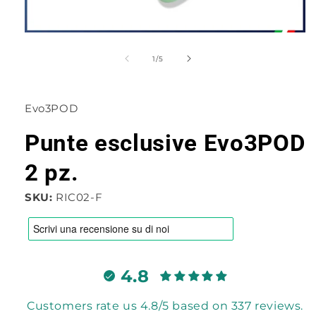
Apri
contenuti
multimediali
su
1
/
5
1
in
finestra
modale
Evo3POD
Punte esclusive Evo3POD
2 pz.
SKU:
RIC02-F
4.8
Customers rate us 4.8/5 based on 337 reviews.