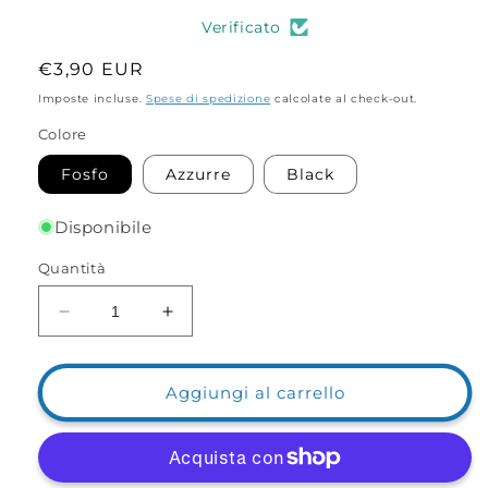
Verificato
Prezzo
€3,90 EUR
di
Imposte incluse.
Spese di spedizione
calcolate al check-out.
listino
Colore
Fosfo
Azzurre
Black
Disponibile
Quantità
Diminuisci
Aumenta
quantità
quantità
per
per
Punte
Punte
Aggiungi al carrello
esclusive
esclusive
Evo3POD
Evo3POD
2
2
pz.
pz.