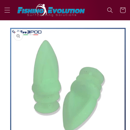
Vai
direttamente
Carrell
ai contenuti
Passa alle
informazioni
sul prodotto