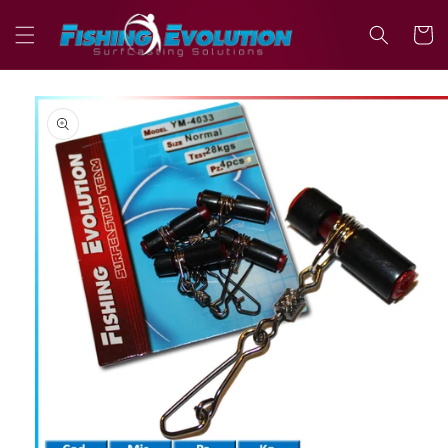
Vai
direttamente
Carrell
ai contenuti
Passa alle
informazioni
sul prodotto