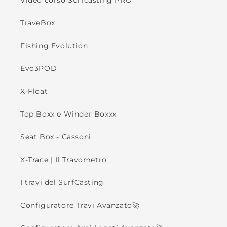
Video corso Surfcasting PRO
TraveBox
Fishing Evolution
Evo3POD
X-Float
Top Boxx e Winder Boxxx
Seat Box - Cassoni
X-Trace | Il Travometro
I travi del SurfCasting
Configuratore Travi Avanzato🚀