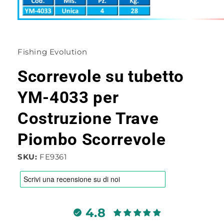
Apri
contenuti
multimediali
1
Fishing Evolution
in
finestra
modale
Scorrevole su tubetto
YM-4033 per
Costruzione Trave
Piombo Scorrevole
SKU:
FE9361
4.8