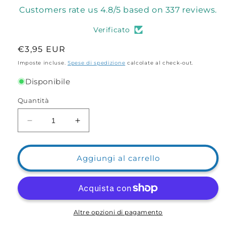
Customers rate us 4.8/5 based on 337 reviews.
Verificato
Prezzo
€3,95 EUR
di
Imposte incluse.
Spese di spedizione
calcolate al check-out.
listino
Disponibile
Quantità
Diminuisci
Aumenta
quantità
quantità
per
per
Scorrevole
Scorrevole
Aggiungi al carrello
su
su
tubetto
tubetto
YM-
YM-
4033
4033
per
per
Altre opzioni di pagamento
Costruzione
Costruzione