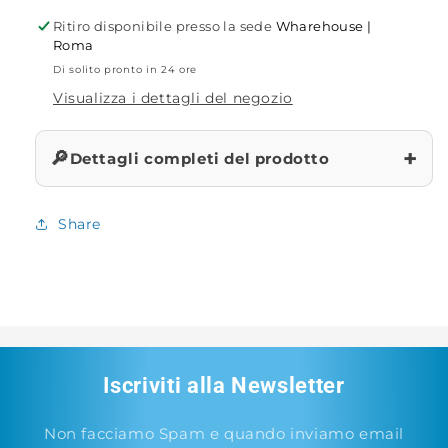
Trave
Trave
Ritiro disponibile presso la sede
Wharehouse |
Piombo
Piombo
Roma
Scorrevole
Scorrevole
Di solito pronto in 24 ore
Visualizza i dettagli del negozio
+
🔎
Dettagli completi del prodotto
Share
Iscriviti alla Newsletter
Non facciamo Spam e quando inviamo email