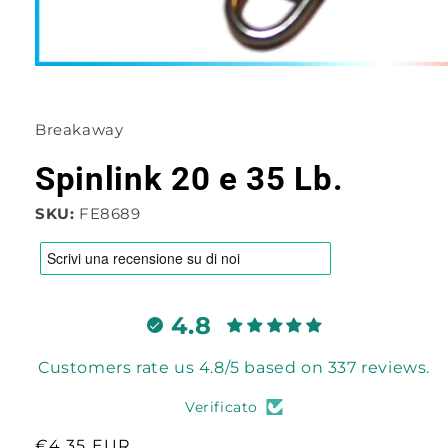
Apri
contenuti
multimediali
1
Breakaway
in
finestra
modale
Spinlink 20 e 35 Lb.
SKU:
FE8689
4.8
Customers rate us 4.8/5 based on 337 reviews.
Verificato
Prezzo
€4,35 EUR