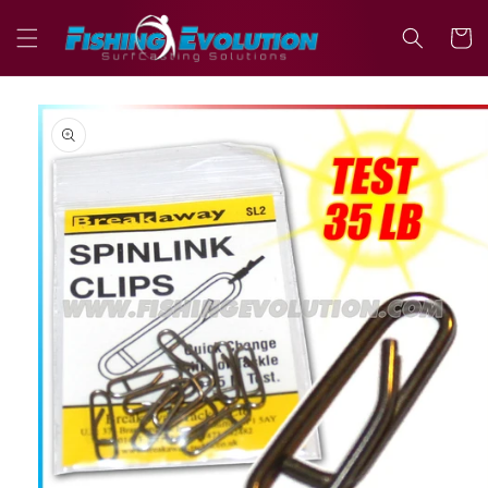
Vai
direttamente
Carrell
ai contenuti
Passa alle
informazioni
sul prodotto