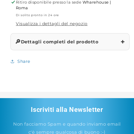
Ritiro disponibile presso la sede
Wharehouse |
Roma
Di solito pronto in 24 ore
Visualizza i dettagli del negozio
+
🔎
Dettagli completi del prodotto
Share
Iscriviti alla Newsletter
Non facciamo Spam e quando inviamo email
c'è sempre qualcosa di buono :-)