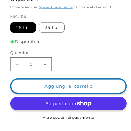
di
Imposte incluse.
Spese di spedizione
calcolate al check-out.
listino
MISURA
25 Lb.
35 Lb.
Disponibile
Quantità
Diminuisci
Aumenta
quantità
quantità
per
per
Spinlink
Spinlink
Aggiungi al carrello
20
20
e
e
35
35
Lb.
Lb.
Altre opzioni di pagamento