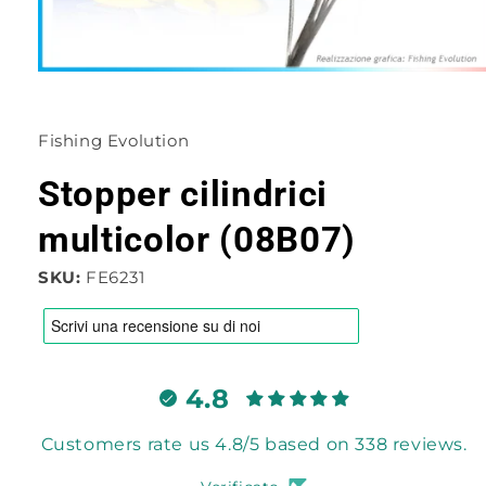
Apri
contenuti
multimediali
1
Fishing Evolution
in
finestra
modale
Stopper cilindrici
multicolor (08B07)
SKU:
FE6231
4.8
Customers rate us 4.8/5 based on 338 reviews.