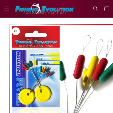
Vai
direttamente
Carrell
ai contenuti
Passa alle
informazioni
sul prodotto