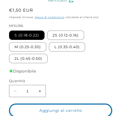
Verificato
Prezzo
€1,50 EUR
di
Imposte incluse.
Spese di spedizione
calcolate al check-out.
listino
MISURA
S (0.18-0.22)
2S (0.12-0.16)
M (0.25-0.30)
L (0.35-0.40)
2L (0.45-0.50)
Disponibile
Quantità
Diminuisci
Aumenta
quantità
quantità
per
per
Stopper
Stopper
Aggiungi al carrello
cilindrici
cilindrici